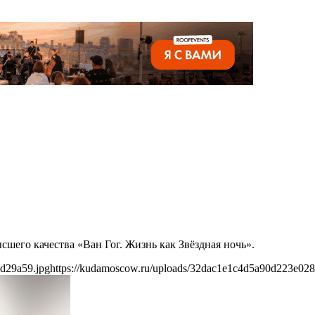
его качества «Ван Гог. Жизнь как Звёздная ночь».
d29a59.jpg
https://kudamoscow.ru/uploads/32dac1e1c4d5a90d223e02