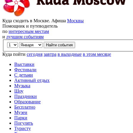
Куда сходить в Москве. Афиша
Москвы
Помощник и путеводитель
по
интересным местам
и
лучшим событиям
Куда пойти
сегодня
завтра
в выходные
в этом месяце
Выставки
Фестивали
С детьми
Активный отдых
Музыка
Шоу
Праздники
Образование
Бесплатно
Музеи
Парки
Погулять
Туристу