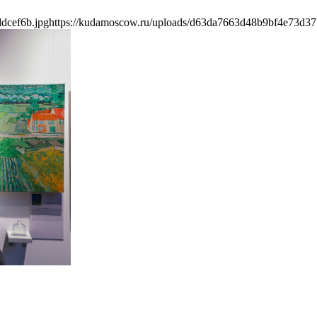
dcef6b.jpg
https://kudamoscow.ru/uploads/d63da7663d48b9bf4e73d37