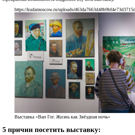
https://kudamoscow.ru/uploads/d63da7663d48b9bf4e73d3715d
Выставка «Ван Гог. Жизнь как Звёздная ночь»
5 причин посетить выставку: