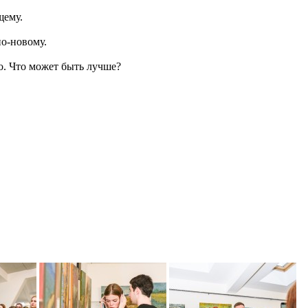
щему.
по-новому.
о. Что может быть лучше?