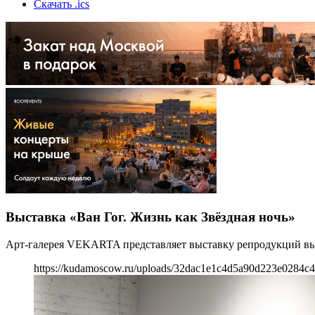
Скачать .ics
Выставка «Ван Гог. Жизнь как Звёздная ночь»
Арт-галерея VEKARTA представляет выставку репродукций высш
https://kudamoscow.ru/uploads/32dac1e1c4d5a90d223e0284c4