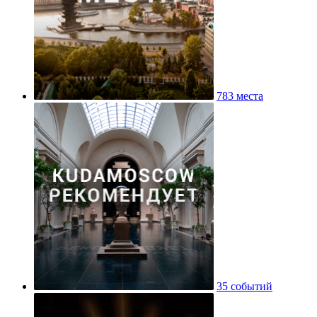
783 места
35 событий