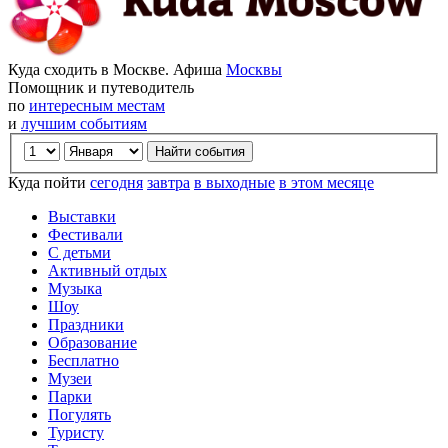
Куда сходить в Москве. Афиша
Москвы
Помощник и путеводитель
по
интересным местам
и
лучшим событиям
Куда пойти
сегодня
завтра
в выходные
в этом месяце
Выставки
Фестивали
С детьми
Активный отдых
Музыка
Шоу
Праздники
Образование
Бесплатно
Музеи
Парки
Погулять
Туристу