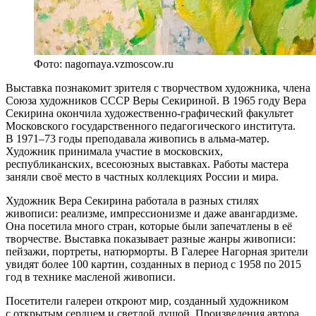
Фото: nagornaya.vzmoscow.ru
Выставка познакомит зрителя с творчеством художника, члена
Союза художников СССР Веры Секириной. В 1965 году Вера
Секирина окончила художественно-графический факультет
Московского государственного педагогического института.
В 1971–73 годы преподавала живопись в альма-матер.
Художник принимала участие в московских,
республиканских, всесоюзных выставках. Работы мастера
заняли своё место в частных коллекциях России и мира.
Художник Вера Секирина работала в разных стилях
живописи: реализме, импрессионизме и даже авангардизме.
Она посетила много стран, которые были запечатлены в её
творчестве. Выставка показывает разные жанры живописи:
пейзажи, портреты, натюрморты. В Галерее Нагорная зрители
увидят более 100 картин, созданных в период с 1958 по 2015
год в технике масленой живописи.
Посетители галереи откроют мир, созданный художником
с открытым сердцем и светлой душой. Произведения автора