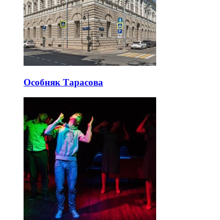
Особняк Тарасова