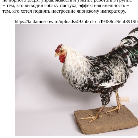
− тем, кто выводил собаку-пастуха, эффектная внешность −
тем, кто хотел поднять настроение японскому императору.
https://kudamoscow.ru/uploads/4935b61b17f9388c29e5f8919b