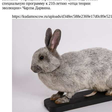
специальную программу к 210-летию «отца теории
эволюции» Чарлза Дарвина.
https://kudamoscow.ru/uploads/d348ec588e2369e17d0c89e52