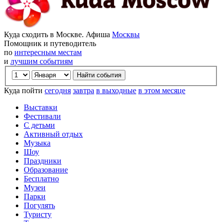
Куда сходить в Москве. Афиша
Москвы
Помощник и путеводитель
по
интересным местам
и
лучшим событиям
Куда пойти
сегодня
завтра
в выходные
в этом месяце
Выставки
Фестивали
С детьми
Активный отдых
Музыка
Шоу
Праздники
Образование
Бесплатно
Музеи
Парки
Погулять
Туристу