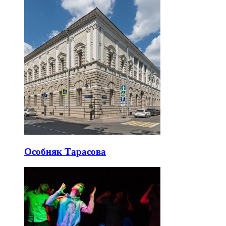
Особняк Тарасова