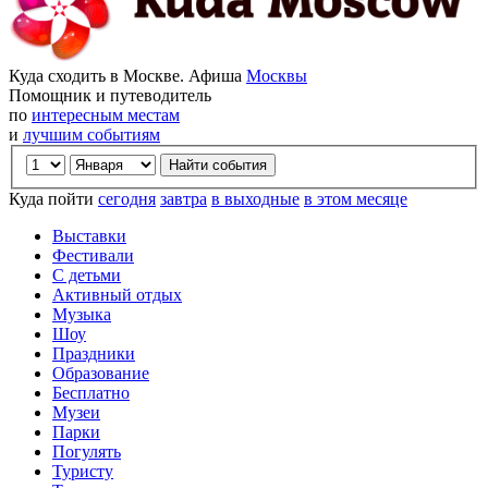
Куда сходить в Москве. Афиша
Москвы
Помощник и путеводитель
по
интересным местам
и
лучшим событиям
Куда пойти
сегодня
завтра
в выходные
в этом месяце
Выставки
Фестивали
С детьми
Активный отдых
Музыка
Шоу
Праздники
Образование
Бесплатно
Музеи
Парки
Погулять
Туристу