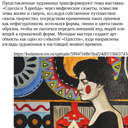
Представленные художники трансформируют темы выставки
«Сцилла и Харибда» через мифические сюжеты, осмысляя
темы жизни и смерти, исследуя собственное путешествие
сквозь творчество, посредством применения таких приемов
как нефигуративизм, используя формы, линии и цвета таким
образом, чтобы не пытаться передать внешний вид людей или
вещей в привычной форме. Молодые мастера создают арт-
объекты как одно из событий «Одиссеи», куда направлены
взгляды художников в настоящий момент времени.
https://kudamoscow.ru/uploads/59947e68e5baf24df15566374