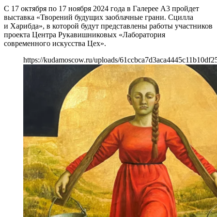
С 17 октября по 17 ноября 2024 года в Галерее А3 пройдет
выставка «Творений будущих заоблачные грани. Сцилла
и Харибда», в которой будут представлены работы участников
проекта Центра Рукавишниковых «Лаборатория
современного искусства Цех».
https://kudamoscow.ru/uploads/61ccbca7d3aca4445c11b10df2