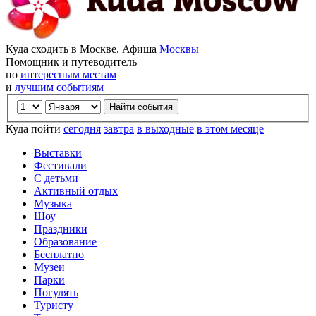
Куда сходить в Москве. Афиша
Москвы
Помощник и путеводитель
по
интересным местам
и
лучшим событиям
Куда пойти
сегодня
завтра
в выходные
в этом месяце
Выставки
Фестивали
С детьми
Активный отдых
Музыка
Шоу
Праздники
Образование
Бесплатно
Музеи
Парки
Погулять
Туристу