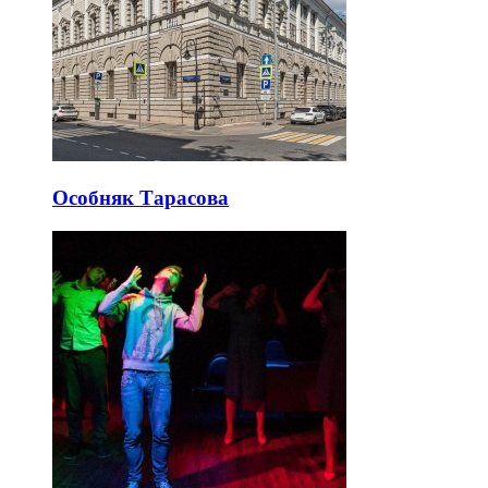
Особняк Тарасова