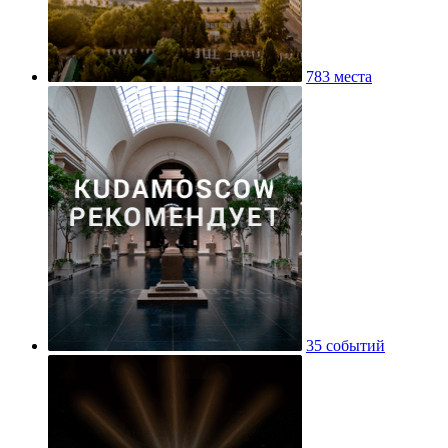
783 места
35 событий