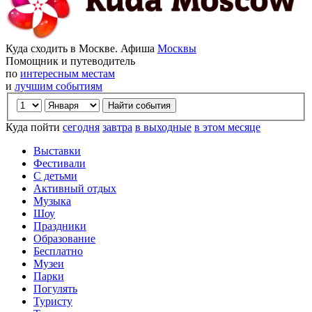
Куда сходить в Москве. Афиша
Москвы
Помощник и путеводитель
по
интересным местам
и
лучшим событиям
Куда пойти
сегодня
завтра
в выходные
в этом месяце
Выставки
Фестивали
С детьми
Активный отдых
Музыка
Шоу
Праздники
Образование
Бесплатно
Музеи
Парки
Погулять
Туристу