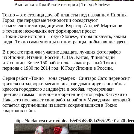
Выставка «Токийские истории | Tokyo Stories»
Токио – это столица другой планеты под названием Япония.
Город, где передовые технологии соседствуют
с тысячелетними традициями. Куратор Андрей Мартынов
в течение нескольких лет формировал проект
«Токийские истории | Tokyo Stories», чтобы показать, каким
видят Токио сами японцы и иностранцы, побывавшие здесь.
В проекте приняли участие двадцать лучших фотографов
из Японии, Италии, России, США, Китая, Финляндии
и Испании. Более 150 работ показывают разный Токио
периода с 1980 по 2014 год. К Году Японии в России.
Серия работ «Токио – зона сумерек» Синтаро Сато переносит
зрителя на задворки мегаполиса, где доминирует спокойная
красота городского ландшафта и особая, «сумеречная»
цветовая гамма – личное изобретение фотографа. Катсухито
Наказато посвящает свои работы району Мукодзима, который
остается крупнейшим из шести сохранившихся в Токио
кварталов гейш.
https://kudamoscow.ru/uploads/e06a68d8da265f29e01ab0bdee