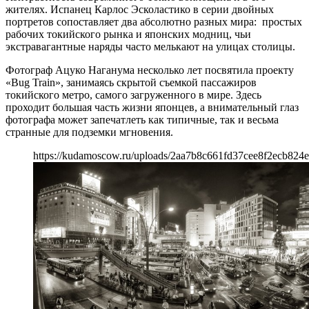
жителях. Испанец Карлос Эсколастико в серии двойных
портретов сопоставляет два абсолютно разных мира: простых
рабочих токийского рынка и японских модниц, чьи
экстравагантные наряды часто мелькают на улицах столицы.
Фотограф Ацуко Наганума несколько лет посвятила проекту
«Bug Train», занимаясь скрытой съемкой пассажиров
токийского метро, самого загруженного в мире. Здесь
проходит большая часть жизни японцев, а внимательный глаз
фотографа может запечатлеть как типичные, так и весьма
странные для подземки мгновения.
https://kudamoscow.ru/uploads/2aa7b8c661fd37cee8f2ecb824e