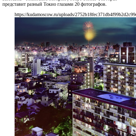
представит разный Токио глазами 20 фотографов.
https://kudamoscow.ru/uploads/2752b18fec371db4f99b2d2c99