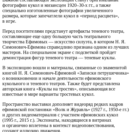
фотографии кукол и мизансцен 1920–30-х гг., а также
специально изготовленные фотографии увеличенного
размера, которые запечатлели кукол в «период расцвета»,
в игре.
Перед посетителями предстанут артефакты теневого театра,
составляющие еще одну большую часть театрального
творчества Ефимовых — искусство силуэта, в котором Н. Я.
Симонович-Ефимова справедливо признана одним из лучших
мастеров. На специальном экране с подсветкой пройдет
демонстрация фигур теневого театра — теневые куклы.
В экспозицию вошли и материалы, связанные со знаменитой
книгой Н. Я. Симонович-Ефимовой «Записки петрушечника»
о возникновении и начале деятельности ефимовского
кукольного и теневого театров. Также будет представлена
авторская книга «Куклы на тростях», описывающая все
известные в мире варианты тростевых кукол.
Пространство выставки дополняет видеоряд редких кадров
ефимовской постановки «Волк и Журавль» (1927 г., 1950-е гг.)
и других видеоматериалов с участием ефимовских кукол
(1995 г., 2015 г.). Экспонаты, находящиеся в витринах
и органично вплетены в контекст видеоповествования,
создают иллюзию движения.