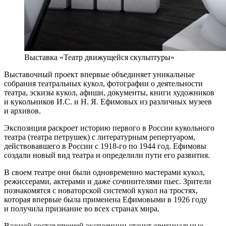
Выставка «Театр движущейся скульптуры»
Выставочный проект впервые объединяет уникальные
собрания театральных кукол, фотографии о деятельности
театра, эскизы кукол, афиши, документы, книги художников
и кукольников И.С. и Н. Я. Ефимовых из различных музеев
и архивов.
Экспозиция раскроет историю первого в России кукольного
театра (театра петрушек) с литературным репертуаром,
действовавшего в России с 1918-го по 1944 год. Ефимовы
создали новый вид театра и определили пути его развития.
В своем театре они были одновременно мастерами кукол,
режиссерами, актерами и даже сочинителями пьес. Зрители
познакомятся с новаторской системой кукол на тростях,
которая впервые была применена Ефимовыми в 1926 году
и получила признание во всех странах мира.
Важной составляющей экспозиции станут оригинальные