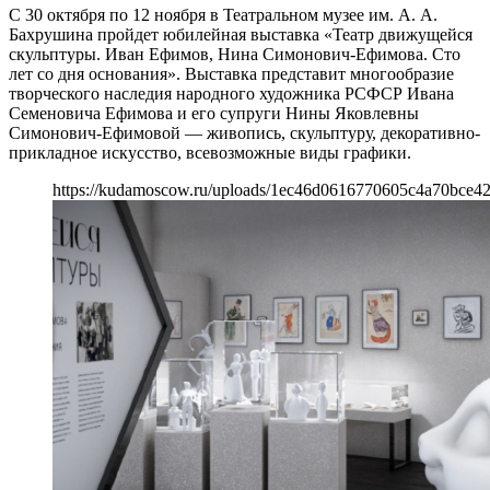
С 30 октября по 12 ноября в Театральном музее им. А. А.
Бахрушина пройдет юбилейная выставка «Театр движущейся
скульптуры. Иван Ефимов, Нина Симонович-Ефимова. Сто
лет со дня основания». Выставка представит многообразие
творческого наследия народного художника РСФСР Ивана
Семеновича Ефимова и его супруги Нины Яковлевны
Симонович-Ефимовой — живопись, скульптуру, декоративно-
прикладное искусство, всевозможные виды графики.
https://kudamoscow.ru/uploads/1ec46d0616770605c4a70bce4