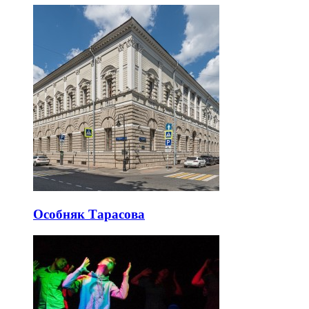
Особняк Тарасова