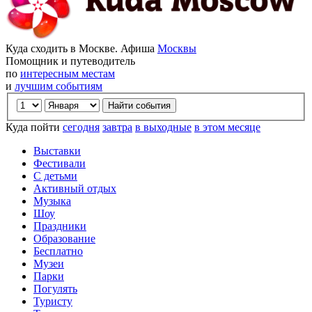
Куда сходить в Москве. Афиша
Москвы
Помощник и путеводитель
по
интересным местам
и
лучшим событиям
Куда пойти
сегодня
завтра
в выходные
в этом месяце
Выставки
Фестивали
С детьми
Активный отдых
Музыка
Шоу
Праздники
Образование
Бесплатно
Музеи
Парки
Погулять
Туристу