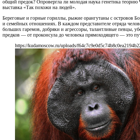
общий предок? Опровергла ли молодая наука генетика теорию Ч
выставка «Так похожи на людей».
Береговые и горные гориллы, рыжие орангутаны с островов Бо
и семейных отношениях. В каждом представителе отряда челове
больших гаремов, добряки и агрессоры, талантливые певцы, 
предков — от проконсула до человека прямоходящего — это пу
https://kudamoscow.ru/uploads/f64c7c9e0d5c74b8c0ea2194b2