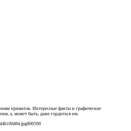
аниям приматов. Интересные факты и графические
ия, а, может быть, даже гордиться им.
d4b1f0d84.jpg
800
590