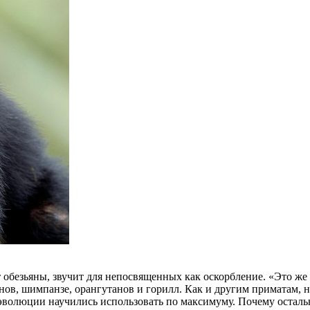
т обезьяны, звучит для непосвященных как оскорбление. «Это ж
ов, шимпанзе, орангутанов и горилл. Как и другим приматам, н
е эволюции научились использовать по максимуму. Почему оста