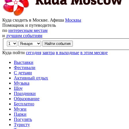
Куда сходить в Москве. Афиша
Москвы
Помощник и путеводитель
по
интересным местам
и
лучшим событиям
Куда пойти
сегодня
завтра
в выходные
в этом месяце
Выставки
Фестивали
С детьми
Активный отдых
Музыка
Шоу
Праздники
Образование
Бесплатно
Музеи
Парки
Погулять
Туристу