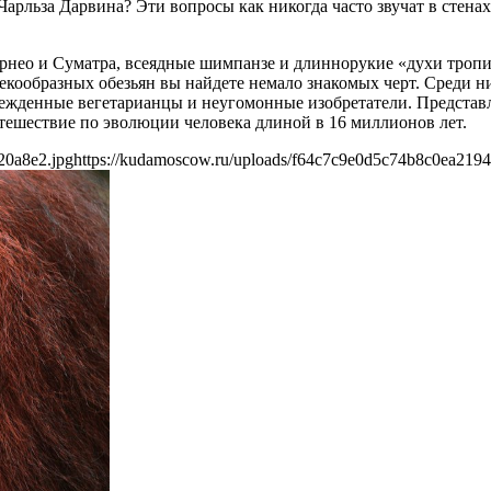
арльза Дарвина? Эти вопросы как никогда часто звучат в стенах
рнео и Суматра, всеядные шимпанзе и длиннорукие «духи тропи
кообразных обезьян вы найдете немало знакомых черт. Среди ни
убежденные вегетарианцы и неугомонные изобретатели. Предста
тешествие по эволюции человека длиной в 16 миллионов лет.
20a8e2.jpg
https://kudamoscow.ru/uploads/f64c7c9e0d5c74b8c0ea219