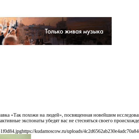
ставка «Так похожи на людей», посвященная новейшим исследов
ктивные экспонаты убедят вас не стесняться своего происхожден
1f0d84.jpg
https://kudamoscow.ru/uploads/4c2d6562ab230e4adc70a84