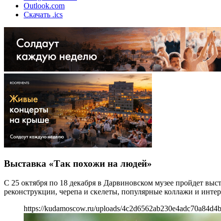
Outlook.com
Скачать .ics
Выставка «Так похожи на людей»
С 25 октября по 18 декабря в Дарвиновском музее пройдет вы
реконструкции, черепа и скелеты, популярные коллажи и интера
https://kudamoscow.ru/uploads/4c2d6562ab230e4adc70a84d4b