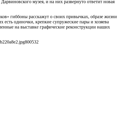
 Дарвиновского музея, и на них развернуто ответит новая
ков» гиббоны расскажут о своих привычках, образе жизни
х есть одиночки, крепкие супружеские пары и хозяева
вленные на выставке графические реконструкции наших
4b220a8e2.jpg
800
532