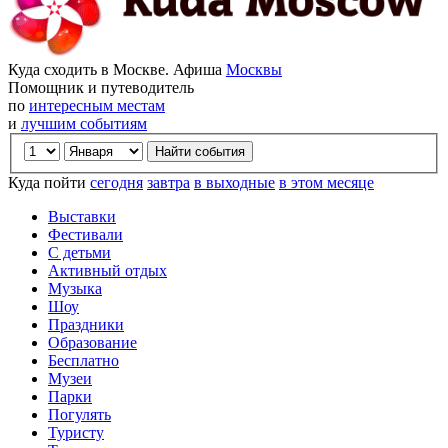
Куда сходить в Москве. Афиша
Москвы
Помощник и путеводитель
по
интересным местам
и
лучшим событиям
Куда пойти
сегодня
завтра
в выходные
в этом месяце
Выставки
Фестивали
С детьми
Активный отдых
Музыка
Шоу
Праздники
Образование
Бесплатно
Музеи
Парки
Погулять
Туристу