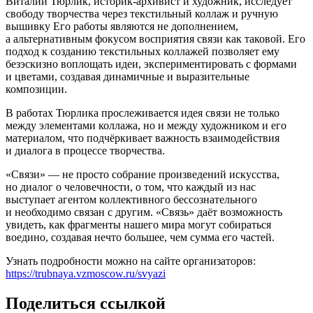
Виталий Тюрлик, историк-архивист и художник, исследует
свободу творчества через текстильный коллаж и ручную
вышивку Его работы являются не дополнением,
а альтернативным фокусом восприятия связи как таковой. Его
подход к созданию текстильных коллажей позволяет ему
безэскизно воплощать идеи, экспериментировать с формами
и цветами, создавая динамичные и выразительные
композиции.
В работах Тюрлика прослеживается идея связи не только
между элементами коллажа, но и между художником и его
материалом, что подчёркивает важность взаимодействия
и диалога в процессе творчества.
«Связи» — не просто собрание произведений искусства,
но диалог о человечности, о том, что каждый из нас
выступает агентом коллективного бессознательного
и необходимо связан с другим. «Связь» даёт возможность
увидеть, как фрагменты нашего мира могут собираться
воедино, создавая нечто большее, чем сумма его частей.
Узнать подробности можно на сайте организаторов:
https://trubnaya.vzmoscow.ru/svyazi
Поделиться ссылкой