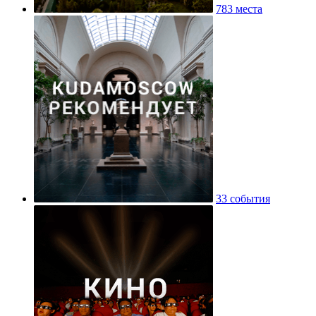
783 места
33 события