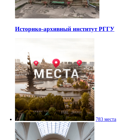
Историко-архивный институт РГГУ
783 места