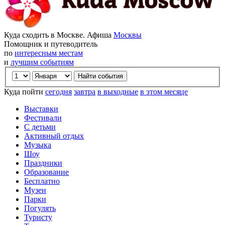
Куда сходить в Москве. Афиша
Москвы
Помощник и путеводитель
по
интересным местам
и
лучшим событиям
Куда пойти
сегодня
завтра
в выходные
в этом месяце
Выставки
Фестивали
С детьми
Активный отдых
Музыка
Шоу
Праздники
Образование
Бесплатно
Музеи
Парки
Погулять
Туристу