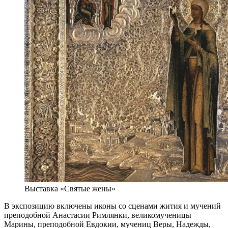
Выставка «Святые жены»
В экспозицию включены иконы со сценами жития и мучений
преподобной Анастасии Римлянки, великомученицы
Марины, преподобной Евдокии, мучениц Веры, Надежды,