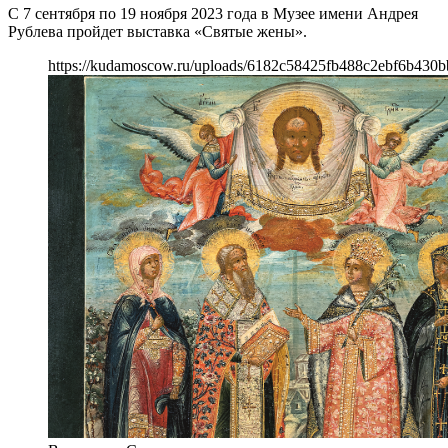
С 7 сентября по 19 ноября 2023 года в Музее имени Андрея
Рублева пройдет выставка «Святые жены».
https://kudamoscow.ru/uploads/6182c58425fb488c2ebf6b430