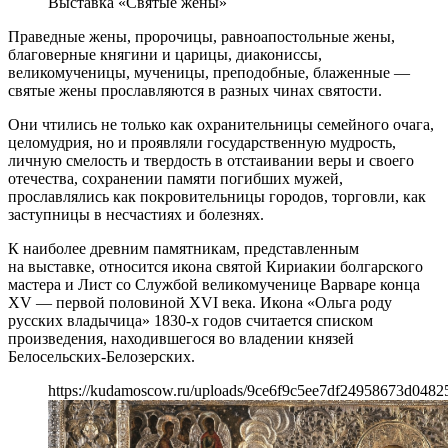
Выставка «Святые жены»
Праведные жены, пророчицы, равноапостольные жены,
благоверные княгини и царицы, диакониссы,
великомученицы, мученицы, преподобные, блаженные —
святые жены прославляются в разных чинах святости.
Они чтились не только как охранительницы семейного очага,
целомудрия, но и проявляли государственную мудрость,
личную смелость и твердость в отстаивании веры и своего
отечества, сохранении памяти погибших мужей,
прославлялись как покровительницы городов, торговли, как
заступницы в несчастиях и болезнях.
К наиболее древним памятникам, представленным
на выставке, относится икона святой Кириакии болгарского
мастера и Лист со Службой великомученице Варваре конца
XV — первой половиной XVI века. Икона «Ольга роду
русских владычица» 1830-х годов считается списком
произведения, находившегося во владении князей
Белосельских-Белозерских.
https://kudamoscow.ru/uploads/9ce6f9c5ee7df24958673d0482