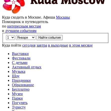
Куда сходить в Москве. Афиша
Москвы
Помощник и путеводитель
по
интересным местам
и
лучшим событиям
Куда пойти
сегодня
завтра
в выходные
в этом месяце
Выставки
Фестивали
С детьми
Активный отдых
Музыка
Шоу
Праздники
Образование
Бесплатно
Музеи
Парки
Погулять
Туристу