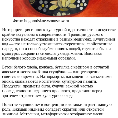
Фото: bogorodskoe.vzmoscow.ru
Интерпретация и поиск культурной идентичности в искусстве
крайне актуальны в современности. Традиции русского
искусства находят отражение в разных медиумах. Культурный
код — это не только устоявшиеся стереотипы, свойственные
народам, но и способ глубже понять людей, изучить обычаи
культуры, сохранить символы уклада жизни. Выставка
наполнена хорошо знакомыми образами.
Батон белого хлеба, колбаса, бутылка с кефиром в сетчатой
авоське и жестяная банка сгущёнки — олицетворение
советского времени. Натюрморты, насыщенные элементами
эпохи, оказываются носителями культурной памяти.
Продукты, предметы быта, будучи важной частью
повседневности недавнего прошлого, предстают перед
зрителем отражением культурного кода.
Понятие «сущность» в концепции выставки играет главную
роль. Каждый индивид обладает скрытой или открытой
личиной. Матрёшки, метафорически отображают маски,