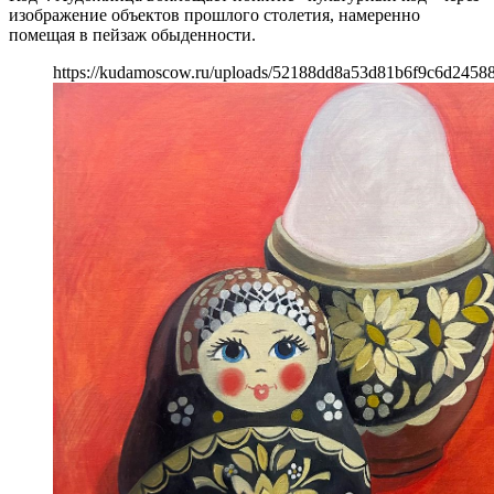
изображение объектов прошлого столетия, намеренно
помещая в пейзаж обыденности.
https://kudamoscow.ru/uploads/52188dd8a53d81b6f9c6d2458