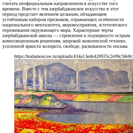
считать неофициальным направлением в искусстве того
времени. Вместе с тем азербайджанское искусство в этот
период предстает явлением цельным, обладающим
устойчивым набором признаков, отражающих особенности
национального менталитета, мировосприятия, эстетического
переживания окружающего мира. Характерные черты
азербайджанской школы — стремление к подчеркнуто острым
композиционным решениям, широкой живописной технике,
усиленной яркости колорита, свободе, раскованности письма.
https://kudamoscow.ru/uploads/434a13ede420935c2e99c58e8c