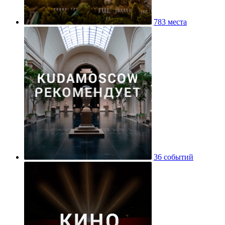
783 места
36 событий