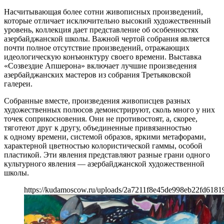
Насчитывающая более сотни живописных произведений,
которые отличает исключительно высокий художественный
уровень, коллекция дает представление об особенностях
азербайджанской школы. Важной чертой собрания является
почти полное отсутствие произведений, отражающих
идеологическую конъюнктуру своего времени. Выставка
«Созвездие Апшерона» включает лучшие произведения
азербайджанских мастеров из собрания Третьяковской
галереи.
Собранные вместе, произведения живописцев разных
художественных полюсов демонстрируют, сколь много у них
точек соприкосновения. Они не противостоят, а, скорее,
тяготеют друг к другу, объединенные привязанностью
к одному времени, системой образов, яркими метафорами,
характерной цветностью колористической гаммы, особой
пластикой. Эти явления представляют разные грани одного
культурного явления — азербайджанской художественной
школы.
https://kudamoscow.ru/uploads/2a7211f8e45de998eb22fd6181