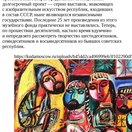
долгосрочный проект — серию выставок, знакомящих
с изобразительным искусством республик, входивших
в состав СССР, ныне являющихся независимыми
государствами. Последние 25 лет произведения из этого
музейного фонда практически не выставлялись. Теперь,
по прошествии десятилетий, настало время вдумчиво
и непредвзято рассмотреть творчество шестидесятников,
семидесятников и восьмидесятников из бывших советских
республик.
https://kudamoscow.ru/uploads/b454d2ca496999eb3f102290df