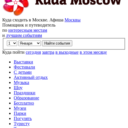
Куда сходить в Москве. Афиша
Москвы
Помощник и путеводитель
по
интересным местам
и
лучшим событиям
Куда пойти
сегодня
завтра
в выходные
в этом месяце
Выставки
Фестивали
С детьми
Активный отдых
Музыка
Шоу
Праздники
Образование
Бесплатно
Музеи
Парки
Погулять
Туристу