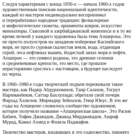
Следуя характерным с конца 1950-х — начала 1960-х годов
художественным поискам национальной идентичности,
каждый из мастеров индивидуально воспринимал
и перерабатывал народные традиции: фольклорные
и мифологические сюжеты, орнаменты ковров, искусство
миниатюры. Сквозной в азербайджанской живописи и в то же
время личной у каждого художника была тема Апшерона. Это
не просто полуостров на западном побережье Каспийского
моря, не просто суровая скалистая земля, вода, отдающая
серой, леса нефтяных вышек, йодистый запах моря и нефти.
Апшерон — это символ родины, это древние селения
и средневековые крепости, это место, где прошлое
нерасторжимо срослось с настоящим, а будущее наследует
их черты.
В 1960–1980-е годы творческий подъем переживали такие
мастера, как Надир Абдурахманов, Таир Салахов, Тогрул
Нариманбеков, Саттар Бахлулзаде; обретали свой почерк
Фархад Халилов, Мирнадир Зейналов, Геюр Юнус. В эти же
годы на Апшероне сложилось сообщество художников,
которое получило название «Апшеронская школа». Это Расим
Бабаев, Тофик Джавадов, Джавад Мирджавадов, Ашраф
Мурад, Камал Ахмед и Фазиль Наджафов.
Творчество мастеров, входивших в это содружество, принято