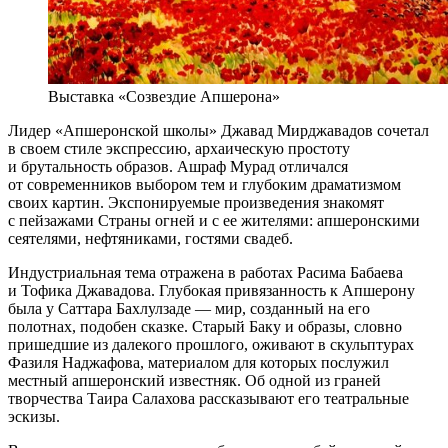
Выставка «Созвездие Апшерона»
Лидер «Апшеронской школы» Джавад Мирджавадов сочетал
в своем стиле экспрессию, архаическую простоту
и брутальность образов. Ашраф Мурад отличался
от современников выбором тем и глубоким драматизмом
своих картин. Экспонируемые произведения знакомят
с пейзажами Страны огней и с ее жителями: апшеронскими
сеятелями, нефтяниками, гостями свадеб.
Индустриальная тема отражена в работах Расима Бабаева
и Тофика Джавадова. Глубокая привязанность к Апшерону
была у Саттара Бахлулзаде — мир, созданный на его
полотнах, подобен сказке. Старый Баку и образы, словно
пришедшие из далекого прошлого, оживают в скульптурах
Фазиля Наджафова, материалом для которых послужил
местный апшеронский известняк. Об одной из граней
творчества Таира Салахова рассказывают его театральные
эскизы.