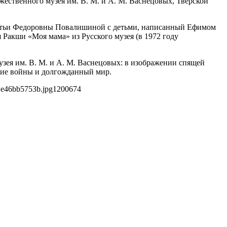
жественного музея им. В. М. и А. М. Васнецовых, Тверской
дотьи Федоровны Повалишиной с детьми, написанный Ефимом
Ракши «Моя мама» из Русского музея (в 1972 году
зея им. В. М. и А. М. Васнецовых: в изображении спящей
ние войны и долгожданный мир.
1e46bb5753b.jpg
1200
674