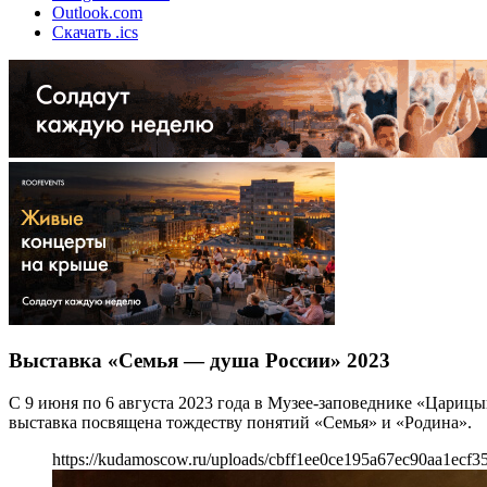
Outlook.com
Скачать .ics
Выставка «Семья — душа России» 2023
С 9 июня по 6 августа 2023 года в Музее-заповеднике «Цариц
выставка посвящена тождеству понятий «Семья» и «Родина».
https://kudamoscow.ru/uploads/cbff1ee0ce195a67ec90aa1ecf3