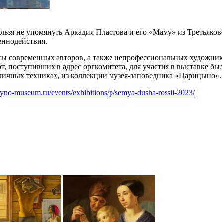
ельзя не упомянуть Аркадия Пластова и его «Маму» из Третьяков
еннодействия.
ты современных авторов, а также непрофессиональных художник
т, поступивших в адрес оргкомитета, для участия в выставке б
личных техниках, из коллекции музея-заповедника «Царицыно».
itsyno-museum.ru/events/exhibitions/p/semya-dusha-rossii-2023/