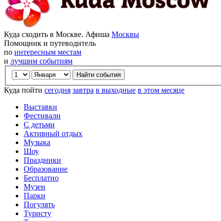
Куда сходить в Москве. Афиша
Москвы
Помощник и путеводитель
по
интересным местам
и
лучшим событиям
Куда пойти
сегодня
завтра
в выходные
в этом месяце
Выставки
Фестивали
С детьми
Активный отдых
Музыка
Шоу
Праздники
Образование
Бесплатно
Музеи
Парки
Погулять
Туристу