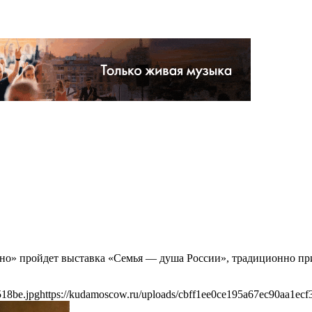
ыно» пройдет выставка «Семья — душа России», традиционно пр
518be.jpg
https://kudamoscow.ru/uploads/cbff1ee0ce195a67ec90aa1ecf