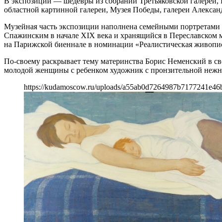
В экспозиции — шедевры из собраний Третьяковской галереи, Р
областной картинной галереи, Музея Победы, галереи Алекс
Музейная часть экспозиции наполнена семейными портретами
Спажинским в начале XIX века и хранящийся в Переславском м
на Парижской биеннале в номинации «Реалистическая живопи
По-своему раскрывает тему материнства Борис Неменский в св
молодой женщины с ребенком художник с пронзительной нежн
https://kudamoscow.ru/uploads/a55ab0d7264987b7177241e46