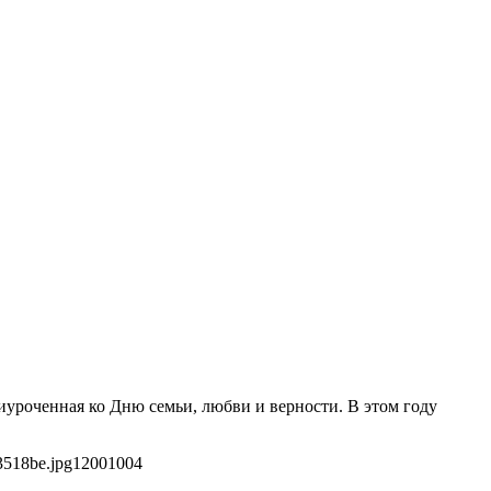
иуроченная ко Дню семьи, любви и верности. В этом году
3518be.jpg
1200
1004