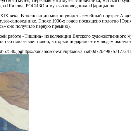
усского музея, Переславского музея-заповедника, Вятского худо
андра Шилова, РОСИЗО и музея-заповедника «Царицыно».
 XIX века. В экспозиции можно увидеть семейный портрет Ав
узее-заповеднике. Эпохе 1930-х годов посвящено полотно Юрия 
сь» оно получило первую премию).
оей работе «Тишина» из коллекции Вятского художественного му
остью показывает покой, который подарило этим людям оконча
bb5753b.jpg
https://kudamoscow.ru/uploads/a55ab0d7264987b717724