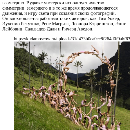
геометрию. Вудкокс мастерски использует чувство
симметрии, замершего и в то же время продолжающегося
движения, и игру света при создания своих фотографий.
Он вдохновляется работами таких авторов, как Тим Уокер,
Эухенио Рекуэнко, Рене Магритт, Леонора Кэррингтон, Энни
Лейбовиц, Сальвадор Дали и Ричард Аведон.
https://kudamoscow.ru/uploads/31d473b0ea0ec8f264d0f9abf63