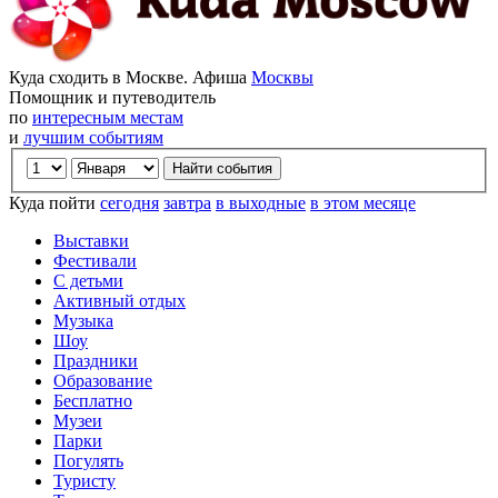
Куда сходить в Москве. Афиша
Москвы
Помощник и путеводитель
по
интересным местам
и
лучшим событиям
Куда пойти
сегодня
завтра
в выходные
в этом месяце
Выставки
Фестивали
С детьми
Активный отдых
Музыка
Шоу
Праздники
Образование
Бесплатно
Музеи
Парки
Погулять
Туристу