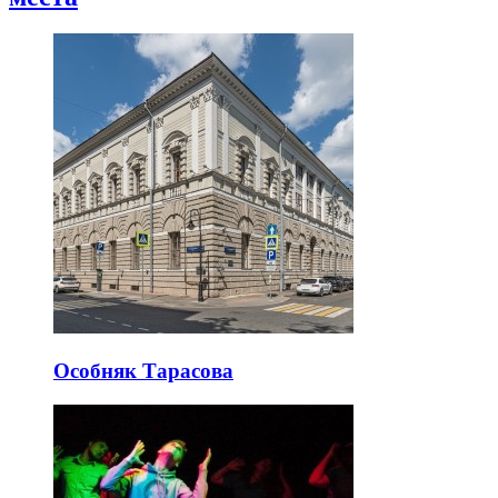
Особняк Тарасова