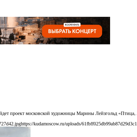
ойдет проект московской художницы Марины Лейзгольд «Птица, 
727d42.jpg
https://kudamoscow.ru/uploads/61fbff025db99ab87d29d3c