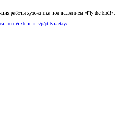
ция работы художника под названием «Fly the bird!».
seum.ru/exhibitions/p/ptitsa-letay/