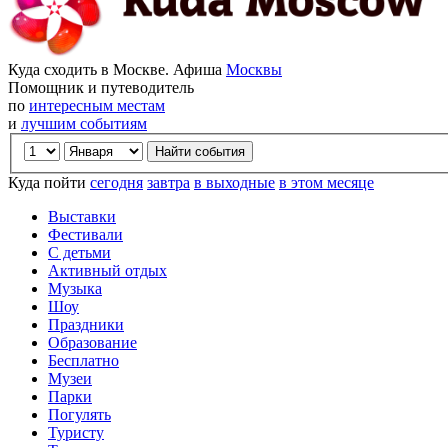
Куда сходить в Москве. Афиша
Москвы
Помощник и путеводитель
по
интересным местам
и
лучшим событиям
Куда пойти
сегодня
завтра
в выходные
в этом месяце
Выставки
Фестивали
С детьми
Активный отдых
Музыка
Шоу
Праздники
Образование
Бесплатно
Музеи
Парки
Погулять
Туристу