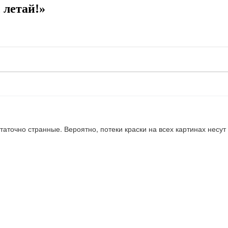
 летай!»
статочно странные. Вероятно, потеки краски на всех картинах несу