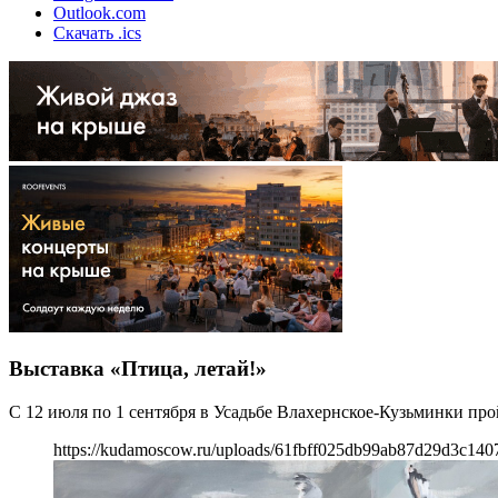
Outlook.com
Скачать .ics
Выставка «Птица, летай!»
С 12 июля по 1 сентября в Усадьбе Влахернское-Кузьминки пр
https://kudamoscow.ru/uploads/61fbff025db99ab87d29d3c140