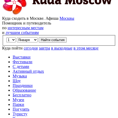
Куда сходить в Москве. Афиша
Москвы
Помощник и путеводитель
по
интересным местам
и
лучшим событиям
Куда пойти
сегодня
завтра
в выходные
в этом месяце
Выставки
Фестивали
С детьми
Активный отдых
Музыка
Шоу
Праздники
Образование
Бесплатно
Музеи
Парки
Погулять
Туристу