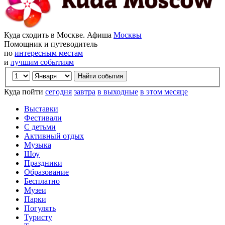
Куда сходить в Москве. Афиша
Москвы
Помощник и путеводитель
по
интересным местам
и
лучшим событиям
Куда пойти
сегодня
завтра
в выходные
в этом месяце
Выставки
Фестивали
С детьми
Активный отдых
Музыка
Шоу
Праздники
Образование
Бесплатно
Музеи
Парки
Погулять
Туристу