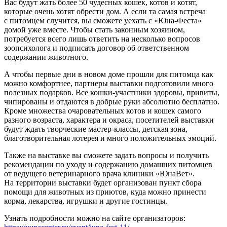
Вас будут жать более 50 чудесных кошек, котов и котят,
которые очень хотят обрести дом. А если та самая встреча
c питомцем случится, вы сможете уехать с «Юна-Феста»
домой уже вместе. Чтобы стать законным хозяином,
потребуется всего лишь ответить на несколько вопросов
зоопсихолога и подписать договор об ответственном
содержании животного.
А чтобы первые дни в новом доме прошли для питомца как
можно комфортнее, партнеры выставки подготовили много
полезных подарков. Все кошки-участники здоровы, привиты,
чипированы и отдаются в добрые руки абсолютно бесплатно.
Кроме множества очаровательных котов и кошек самого
разного возраста, характера и окраса, посетителей выставки
будут ждать творческие мастер-классы, детская зона,
благотворительная лотерея и много положительных эмоций.
Также на выставке вы сможете задать вопросы и получить
рекомендации по уходу и содержанию домашних питомцев
от ведущего ветеринарного врача клиники «ЮнаВет».
На территории выставки будет организован пункт сбора
помощи для животных из приютов, куда можно принести
корма, лекарства, игрушки и другие гостинцы.
Узнать подробности можно на сайте организаторов: