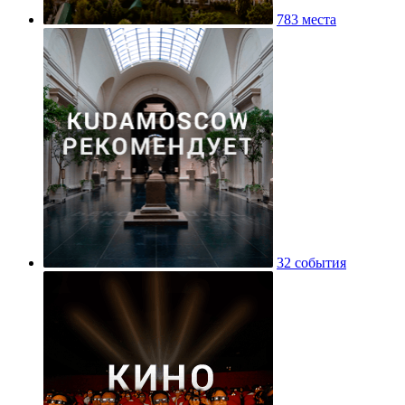
783 места
32 события