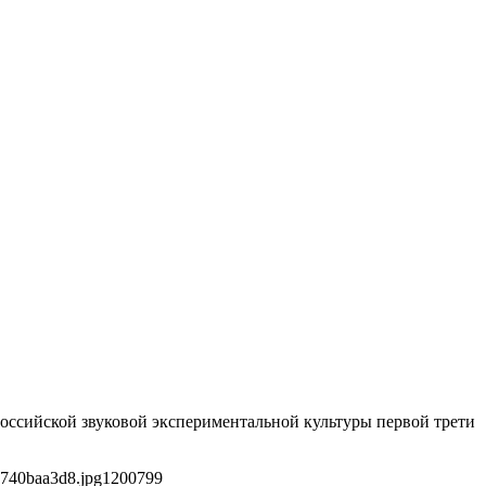
оссийской звуковой экспериментальной культуры первой трети
e740baa3d8.jpg
1200
799