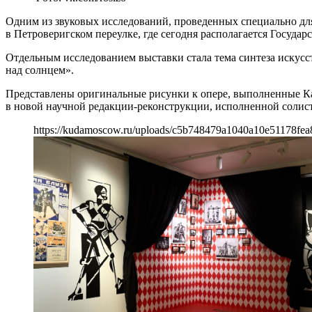
Одним из звуковых исследований, проведенных специально дл
в Петроверигском переулке, где сегодня располагается Госуд
Отдельным исследованием выставки стала тема синтеза иску
над солнцем».
Представлены оригинальные рисунки к опере, выполненные Ка
в новой научной редакции-реконструкции, исполненной солис
https://kudamoscow.ru/uploads/c5b748479a1040a10e51178fea