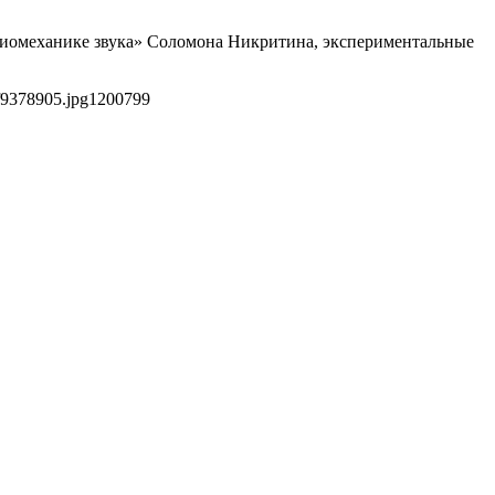
«биомеханике звука» Соломона Никритина, экспериментальные
f9378905.jpg
1200
799