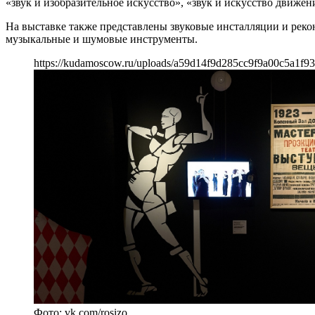
«звук и изобразительное искусство», «звук и искусство движен
На выставке также представлены звуковые инсталляции и рек
музыкальные и шумовые инструменты.
https://kudamoscow.ru/uploads/a59d14f9d285cc9f9a00c5a1f9
Фото: vk.com/rosizo