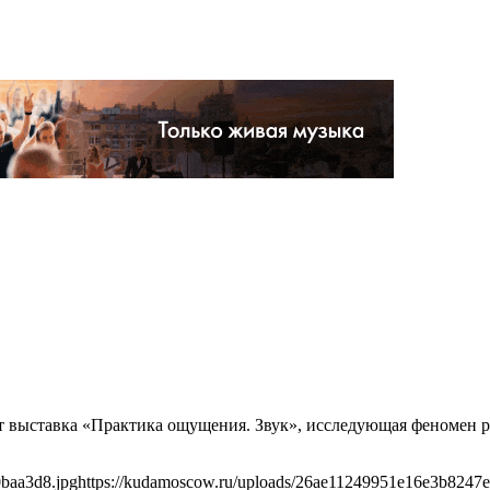
т выставка «Практика ощущения. Звук», исследующая феномен р
baa3d8.jpg
https://kudamoscow.ru/uploads/26ae11249951e16e3b8247