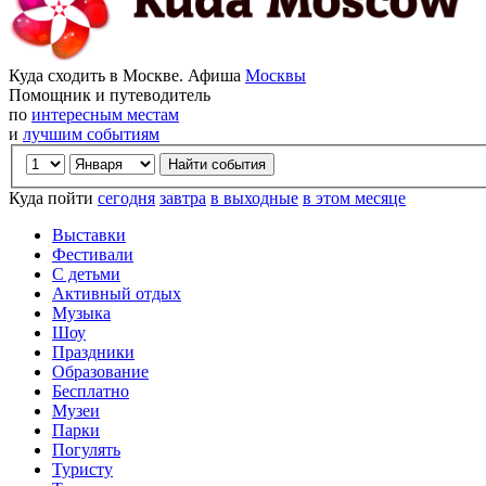
Куда сходить в Москве. Афиша
Москвы
Помощник и путеводитель
по
интересным местам
и
лучшим событиям
Куда пойти
сегодня
завтра
в выходные
в этом месяце
Выставки
Фестивали
С детьми
Активный отдых
Музыка
Шоу
Праздники
Образование
Бесплатно
Музеи
Парки
Погулять
Туристу