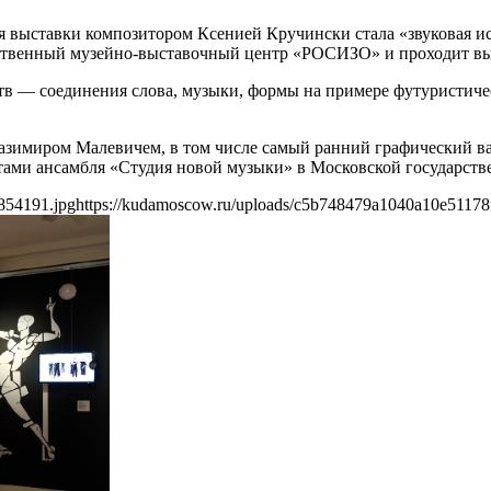
я выставки композитором Ксенией Кручински стала «звуковая и
арственный музейно-выставочный центр «РОСИЗО» и проходит вы
сств — соединения слова, музыки, формы на примере футурист
зимиром Малевичем, в том числе самый ранний графический ва
тами ансамбля «Студия новой музыки» в Московской государст
854191.jpg
https://kudamoscow.ru/uploads/c5b748479a1040a10e51178