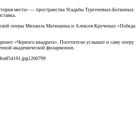
стория места» — пространства Усадьбы Тургеневых-Боткиных
ставка.
ической оперы Михаила Матюшина и Алексея Крученых «Победа
риант «Черного квадрата». Посетители услышат и саму оперу
венной академической филармонии.
fea854191.jpg
1200
799