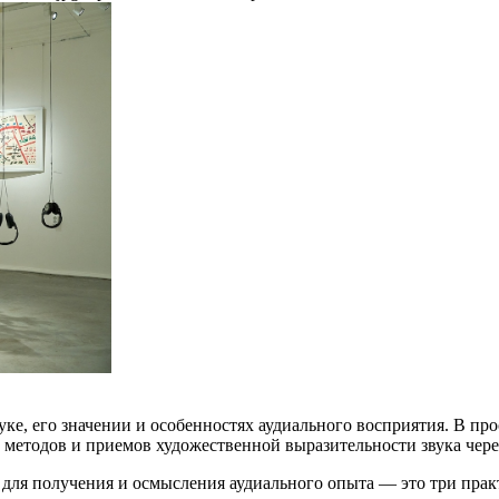
ке, его значении и особенностях аудиального восприятия. В пр
же методов и приемов художественной выразительности звука че
ля получения и осмысления аудиального опыта — это три практ