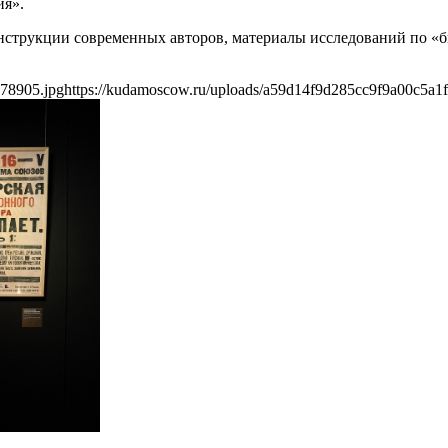
ия».
онструкции современных авторов, материалы исследований по 
378905.jpg
https://kudamoscow.ru/uploads/a59d14f9d285cc9f9a00c5a1