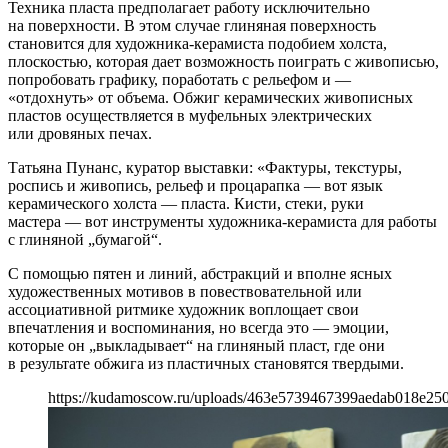
Техника пласта предполагает работу исключительно
на поверхности. В этом случае глиняная поверхность
становится для художника-керамиста подобием холста,
плоскостью, которая дает возможность поиграть с живописью,
попробовать графику, поработать с рельефом и —
«отдохнуть» от объема. Обжиг керамических живописных
пластов осуществляется в муфельных электрических
или дровяных печах.
Татьяна Пунанс, куратор выставки: «Фактуры, текстуры,
роспись и живопись, рельеф и процарапка — вот язык
керамического холста — пласта. Кисти, стеки, руки
мастера — вот инструменты художника-керамиста для работы
с глиняной „бумагой“.
С помощью пятен и линий, абстракций и вполне ясных
художественных мотивов в повествовательной или
ассоциативной ритмике художник воплощает свои
впечатления и воспоминания, но всегда это — эмоции,
которые он „выкладывает“ на глиняный пласт, где они
в результате обжига из пластичных становятся твердыми.
https://kudamoscow.ru/uploads/463e5739467399aedab018e250