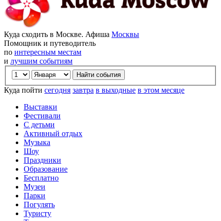
Куда сходить в Москве. Афиша
Москвы
Помощник и путеводитель
по
интересным местам
и
лучшим событиям
Куда пойти
сегодня
завтра
в выходные
в этом месяце
Выставки
Фестивали
С детьми
Активный отдых
Музыка
Шоу
Праздники
Образование
Бесплатно
Музеи
Парки
Погулять
Туристу