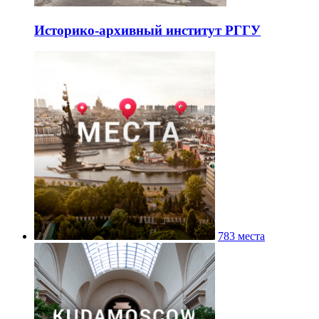
Историко-архивный институт РГГУ
783 места