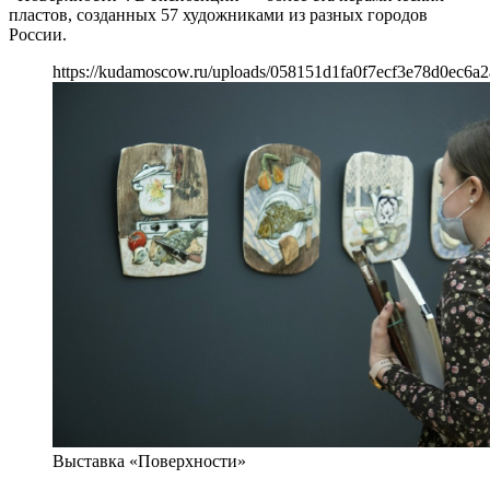
пластов, созданных 57 художниками из разных городов
России.
https://kudamoscow.ru/uploads/058151d1fa0f7ecf3e78d0ec6a2
Выставка «Поверхности»