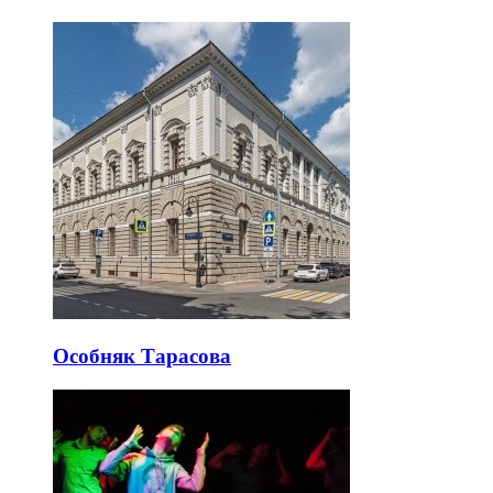
Особняк Тарасова