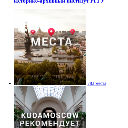
Историко-архивный институт РГГУ
783 места