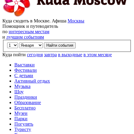
Куда сходить в Москве. Афиша
Москвы
Помощник и путеводитель
по
интересным местам
и
лучшим событиям
Куда пойти
сегодня
завтра
в выходные
в этом месяце
Выставки
Фестивали
С детьми
Активный отдых
Музыка
Шоу
Праздники
Образование
Бесплатно
Музеи
Парки
Погулять
Туристу