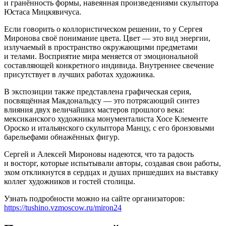
и гранённость формы, навеянная произведениями скульптора
Юстаса Мицкявичуса.
Если говорить о коллористическом решении, то у Сергея
Миронова своё понимание цвета. Цвет — это вид энергии,
излучаемый в пространство окружающими предметами
и телами. Восприятие мира меняется от эмоциональной
составляющей конкретного индивида. Внутреннее свечение
присутствует в лучших работах художника.
В экспозиции также представлена графическая серия,
посвящённая Макдональдсу — это потрясающий синтез
влияния двух величайших мастеров прошлого века:
мексиканского художника монументалиста Хосе Клементе
Ороско и итальянского скульптора Манцу, с его бронзовыми
барельефами обнажённых фигур.
Сергей и Алексей Мироновы надеются, что та радость
и восторг, которые испытывали авторы, создавая свои работы,
эхом откликнутся в сердцах и душах пришедших на выставку
коллег художников и гостей столицы.
Узнать подробности можно на сайте организаторов:
https://tushino.vzmoscow.ru/miron24