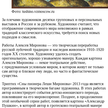
Фото: tushino.vzmoscow.ru
За плечами художников десятки групповых и персональных
выставок в России и за рубежом. Художники считают, что
отображение современного мира невозможно в рамках
традиций классического искусства, требуется поиск новых
подходов и смыслов.
Работы Алексея Миронова — это творческая переработка
русской лубочной традиции и наследия живописи 1910–1920
годов XX столетия. Художнику удалось создать
оригинальную, хорошо узнаваемую манеру. Каждая картина
Алексея Миронова — некое театральное действие,
с придуманным условным миром, в котором живут не только
сам автор и близкие ему люди, но часто и фантастические
существа.
Триптих «Сны пионера Леши Миронова» 2013 года является
программным в творческом багаже художника. В этих работах
автор иллюстрирует события детско-юношеского периода,
повлиявшие на его мировоззрение. Позднее, в продолжении
этой необычной серии работ, появляется картина «Александр
Пушкин», в которой автор в гротесково-театральной манере