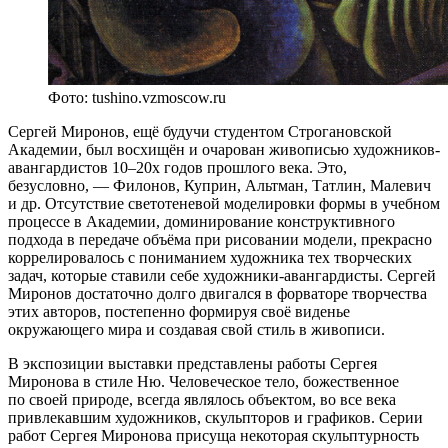
Фото: tushino.vzmoscow.ru
Сергей Миронов, ещё будучи студентом Строгановской
Академии, был восхищён и очарован живописью художников-
авангардистов 10–20х годов прошлого века. Это,
безусловно, — Филонов, Куприн, Альтман, Татлин, Малевич
и др. Отсутствие светотеневой моделировки формы в учебном
процессе в Академии, доминирование конструктивного
подхода в передаче объёма при рисовании модели, прекрасно
коррелировалось с пониманием художника тех творческих
задач, которые ставили себе художники-авангардисты. Сергей
Миронов достаточно долго двигался в форваторе творчества
этих авторов, постепенно формируя своё виденье
окружающего мира и создавая свой стиль в живописи.
В экспозиции выставки представлены работы Сергея
Миронова в стиле Ню. Человеческое тело, божественное
по своей природе, всегда являлось объектом, во все века
привлекавшим художников, скульпторов и графиков. Серии
работ Сергея Миронова присуща некоторая скульптурность