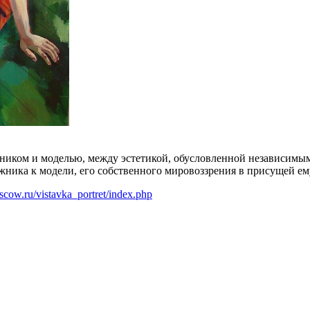
жником и моделью, между эстетикой, обусловленной независим
жника к модели, его собственного мировоззрения в присущей ем
scow.ru/vistavka_portret/index.php