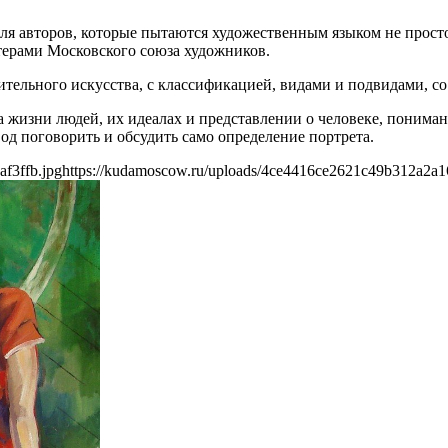
ля авторов, которые пытаются художественным языком не просто
стерами Московского союза художников.
ительного искусства, с классификацией, видами и подвидами, со
аза жизни людей, их идеалах и представлении о человеке, поним
д поговорить и обсудить само определение портрета.
f3ffb.jpg
https://kudamoscow.ru/uploads/4ce4416ce2621c49b312a2a16