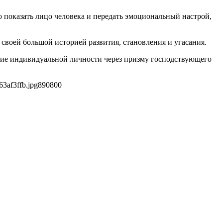
 показать лицо человека и передать эмоциональный настрой,
 своей большой историей развития, становления и угасания.
ание индивидуальной личности через призму господствующего
3af3ffb.jpg
890
800