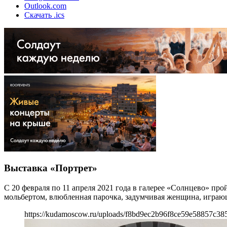
Outlook.com
Скачать .ics
Выставка «Портрет»
С 20 февраля по 11 апреля 2021 года в галерее «Солнцево» п
мольбертом, влюбленная парочка, задумчивая женщина, играю
https://kudamoscow.ru/uploads/f8bd9ec2b96f8ce59e58857c38