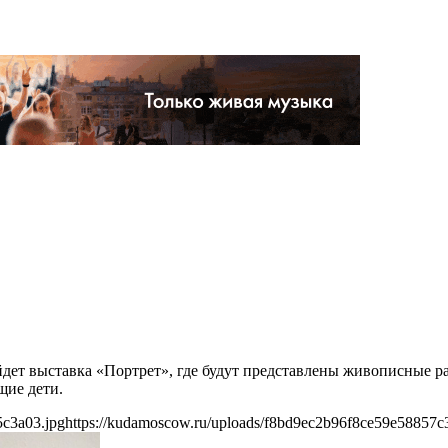
ройдет выставка «Портрет», где будут представлены живописные 
щие дети.
5c3a03.jpg
https://kudamoscow.ru/uploads/f8bd9ec2b96f8ce59e58857c