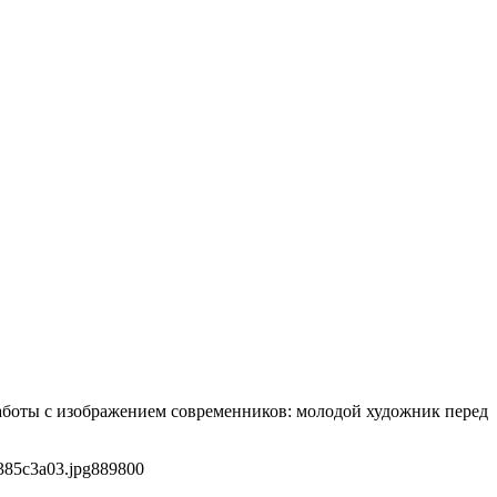
работы с изображением современников: молодой художник перед
385c3a03.jpg
889
800