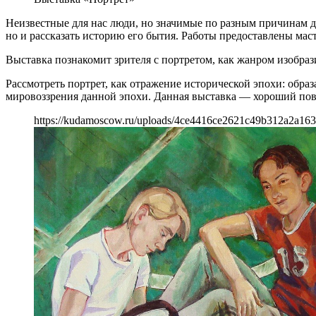
Неизвестные для нас люди, но значимые по разным причинам д
но и рассказать историю его бытия. Работы предоставлены ма
Выставка познакомит зрителя с портретом, как жанром изобраз
Рассмотреть портрет, как отражение исторической эпохи: обр
мировоззрения данной эпохи. Данная выставка — хороший пово
https://kudamoscow.ru/uploads/4ce4416ce2621c49b312a2a163a