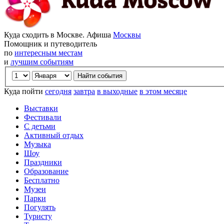
Куда сходить в Москве. Афиша
Москвы
Помощник и путеводитель
по
интересным местам
и
лучшим событиям
Куда пойти
сегодня
завтра
в выходные
в этом месяце
Выставки
Фестивали
С детьми
Активный отдых
Музыка
Шоу
Праздники
Образование
Бесплатно
Музеи
Парки
Погулять
Туристу