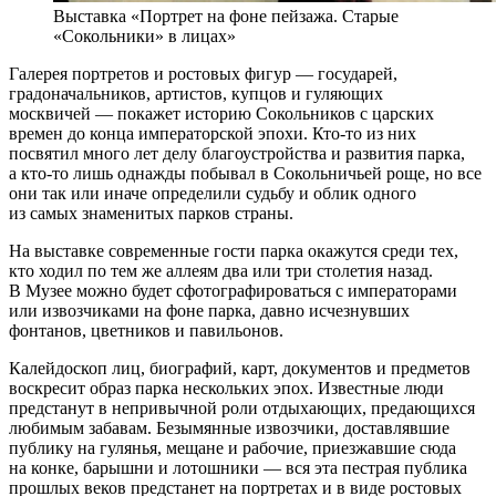
Выставка «Портрет на фоне пейзажа. Старые
«Сокольники» в лицах»
Галерея портретов и ростовых фигур — государей,
градоначальников, артистов, купцов и гуляющих
москвичей — покажет историю Сокольников с царских
времен до конца императорской эпохи. Кто-то из них
посвятил много лет делу благоустройства и развития парка,
а кто-то лишь однажды побывал в Сокольничьей роще, но все
они так или иначе определили судьбу и облик одного
из самых знаменитых парков страны.
На выставке современные гости парка окажутся среди тех,
кто ходил по тем же аллеям два или три столетия назад.
В Музее можно будет сфотографироваться с императорами
или извозчиками на фоне парка, давно исчезнувших
фонтанов, цветников и павильонов.
Калейдоскоп лиц, биографий, карт, документов и предметов
воскресит образ парка нескольких эпох. Известные люди
предстанут в непривычной роли отдыхающих, предающихся
любимым забавам. Безымянные извозчики, доставлявшие
публику на гулянья, мещане и рабочие, приезжавшие сюда
на конке, барышни и лотошники — вся эта пестрая публика
прошлых веков предстанет на портретах и в виде ростовых