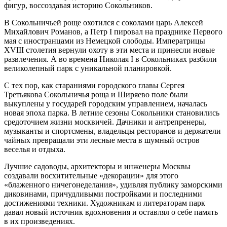
фигур, воссоздавая историю Сокольников.
В Сокольничьей роще охотился с соколами царь Алексей
Михайлович Романов, а Петр I пировал на празднике Первого
мая с иностранцами из Немецкой слободы. Императрицы
XVIII столетия вернули охоту в эти места и принесли новые
развлечения. А во времена Николая I в Сокольниках разбили
великолепный парк с уникальной планировкой.
С тех пор, как стараниями городского главы Сергея
Третьякова Сокольничья роща и Ширяево поле были
выкуплены у государей городским управлением, началась
новая эпоха парка. В летние сезоны Сокольники становились
средоточием жизни москвичей. Дачники и антрепренеры,
музыканты и спортсмены, владельцы ресторанов и держатели
чайных превращали эти лесные места в шумный остров
веселья и отдыха.
Лучшие садоводы, архитекторы и инженеры Москвы
создавали восхитительные «декорации» для этого
«блаженного ничегонеделания», удивляя публику заморскими
диковинами, причудливыми постройками и последними
достижениями техники. Художникам и литераторам парк
давал новый источник вдохновения и оставлял о себе память
в их произведениях.