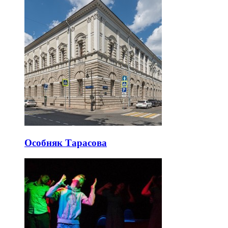
Особняк Тарасова