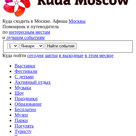
Куда сходить в Москве. Афиша
Москвы
Помощник и путеводитель
по
интересным местам
и
лучшим событиям
Куда пойти
сегодня
завтра
в выходные
в этом месяце
Выставки
Фестивали
С детьми
Активный отдых
Музыка
Шоу
Праздники
Образование
Бесплатно
Музеи
Парки
Погулять
Туристу