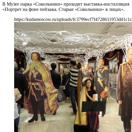
В Музее парка «Сокольники» проходит выставка-инсталляция
«Портрет на фоне пейзажа. Старые «Сокольники» в лицах».
https://kudamoscow.ru/uploads/fc3799ecf7f4728611953dd1c1c