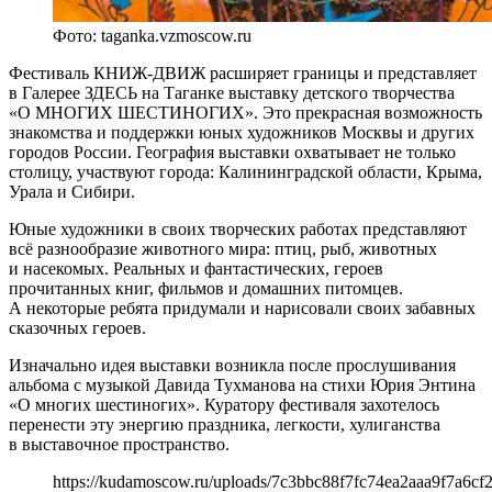
Фото: taganka.vzmoscow.ru
Фестиваль КНИЖ-ДВИЖ расширяет границы и представляет
в Галерее ЗДЕСЬ на Таганке выставку детского творчества
«О МНОГИХ ШЕСТИНОГИХ». Это прекрасная возможность
знакомства и поддержки юных художников Москвы и других
городов России. География выставки охватывает не только
столицу, участвуют города: Калининградской области, Крыма,
Урала и Сибири.
Юные художники в своих творческих работах представляют
всё разнообразие животного мира: птиц, рыб, животных
и насекомых. Реальных и фантастических, героев
прочитанных книг, фильмов и домашних питомцев.
А некоторые ребята придумали и нарисовали своих забавных
сказочных героев.
Изначально идея выставки возникла после прослушивания
альбома с музыкой Давида Тухманова на стихи Юрия Энтина
«О многих шестиногих». Куратору фестиваля захотелось
перенести эту энергию праздника, легкости, хулиганства
в выставочное пространство.
https://kudamoscow.ru/uploads/7c3bbc88f7fc74ea2aaa9f7a6cf