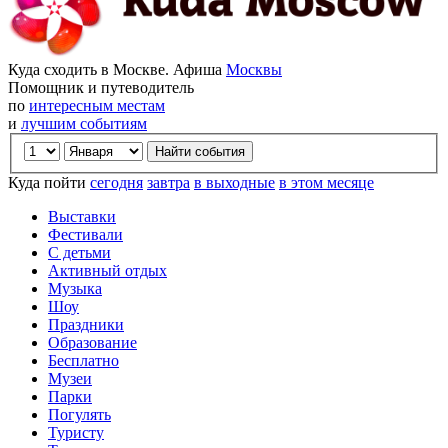
Куда сходить в Москве. Афиша
Москвы
Помощник и путеводитель
по
интересным местам
и
лучшим событиям
Куда пойти
сегодня
завтра
в выходные
в этом месяце
Выставки
Фестивали
С детьми
Активный отдых
Музыка
Шоу
Праздники
Образование
Бесплатно
Музеи
Парки
Погулять
Туристу