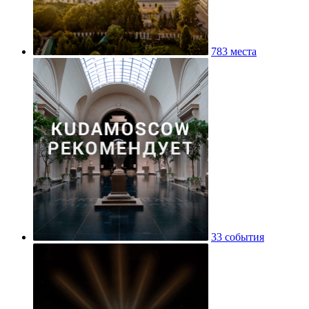
783 места
33 события