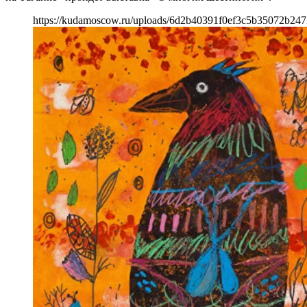
https://kudamoscow.ru/uploads/6d2b40391f0ef3c5b35072b24