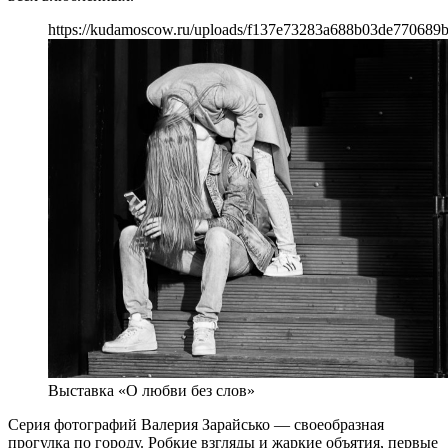
https://kudamoscow.ru/uploads/f137e73283a688b03de770689
Выставка «О любви без слов»
Серия фотографий Валерия Зарайсько — своеобразная
прогулка по городу. Робкие взгляды и жаркие объятия, первые