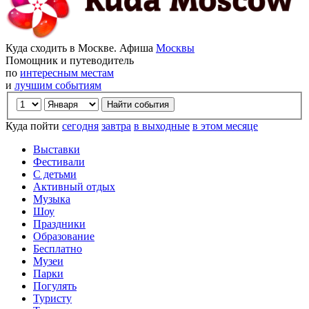
Куда сходить в Москве. Афиша
Москвы
Помощник и путеводитель
по
интересным местам
и
лучшим событиям
Куда пойти
сегодня
завтра
в выходные
в этом месяце
Выставки
Фестивали
С детьми
Активный отдых
Музыка
Шоу
Праздники
Образование
Бесплатно
Музеи
Парки
Погулять
Туристу