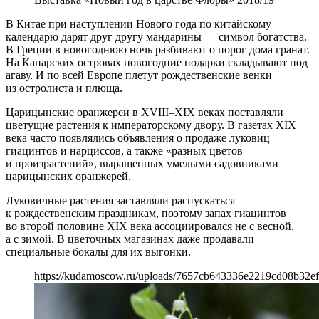
В Китае при наступлении Нового года по китайскому
календарю дарят друг другу мандарины — символ богатства.
В Греции в новогоднюю ночь разбивают о порог дома гранат.
На Канарских островах новогодние подарки складывают под
агаву. И по всей Европе плетут рождественские венки
из остролиста и плюща.
Царицынские оранжереи в XVIII–XIX веках поставляли
цветущие растения к императорскому двору. В газетах XIX
века часто появлялись объявления о продаже луковиц
гиацинтов и нарциссов, а также «разных цветов
и произрастений», выращенных умелыми садовниками
царицынских оранжерей.
Луковичные растения заставляли распускаться
к рождественским праздникам, поэтому запах гиацинтов
во второй половине XIX века ассоциировался не с весной,
а с зимой. В цветочных магазинах даже продавали
специальные бокалы для их выгонки.
https://kudamoscow.ru/uploads/7657cb643336e2219cd08b32ef