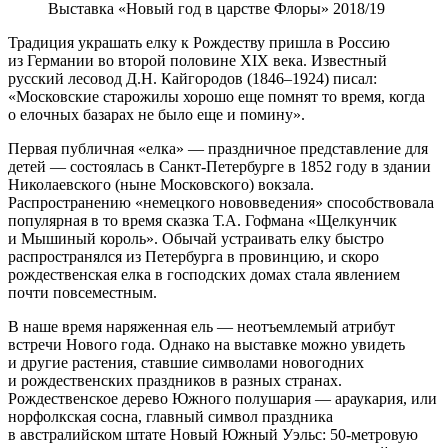
Выставка «Новый год в царстве Флоры» 2018/19
Традиция украшать елку к Рождеству пришла в Россию
из Германии во второй половине XIX века. Известный
русский лесовод Д.Н. Кайгородов (1846–1924) писал:
«Московские старожилы хорошо еще помнят то время, когда
о елочных базарах не было еще и помину».
Первая публичная «елка» — праздничное представление для
детей — состоялась в Санкт-Петербурге в 1852 году в здании
Николаевского (ныне Московского) вокзала.
Распространению «немецкого нововведения» способствовала
популярная в то время сказка Т.А. Гофмана «Щелкунчик
и Мышиный король». Обычай устраивать елку быстро
распространялся из Петербурга в провинцию, и скоро
рождественская елка в господских домах стала явлением
почти повсеместным.
В наше время наряженная ель — неотъемлемый атрибут
встречи Нового года. Однако на выставке можно увидеть
и другие растения, ставшие символами новогодних
и рождественских праздников в разных странах.
Рождественское дерево Южного полушария — араукария, или
норфолкская сосна, главный символ праздника
в австралийском штате Новый Южный Уэльс: 50-метровую