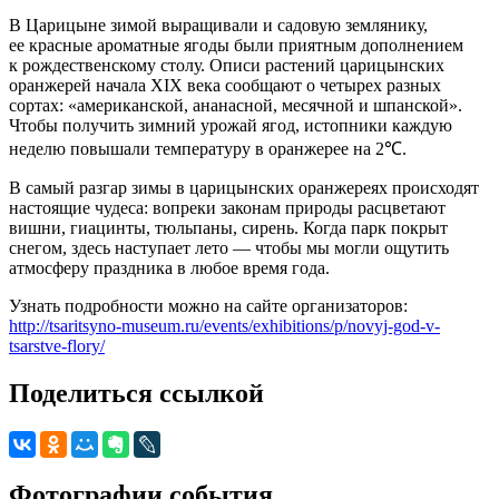
В Царицыне зимой выращивали и садовую землянику,
ее красные ароматные ягоды были приятным дополнением
к рождественскому столу. Описи растений царицынских
оранжерей начала XIX века сообщают о четырех разных
сортах: «американской, ананасной, месячной и шпанской».
Чтобы получить зимний урожай ягод, истопники каждую
неделю повышали температуру в оранжерее на 2℃.
В самый разгар зимы в царицынских оранжереях происходят
настоящие чудеса: вопреки законам природы расцветают
вишни, гиацинты, тюльпаны, сирень. Когда парк покрыт
снегом, здесь наступает лето — чтобы мы могли ощутить
атмосферу праздника в любое время года.
Узнать подробности можно на сайте организаторов:
http://tsaritsyno-museum.ru/events/exhibitions/p/novyj-god-v-
tsarstve-flory/
Поделиться ссылкой
Фотографии события