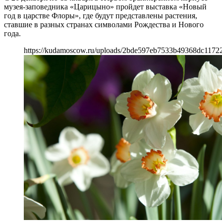
музея-заповедника «Царицыно» пройдет выставка «Новый
год в царстве Флоры», где будут представлены растения,
ставшие в разных странах символами Рождества и Нового
года.
https://kudamoscow.ru/uploads/2bde597eb7533b49368dc1172