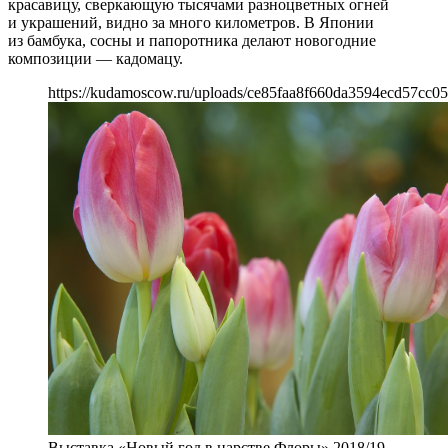
красавицу, сверкающую тысячами разноцветных огней
и украшений, видно за много километров. В Японии
из бамбука, сосны и папоротника делают новогодние
композиции — кадомацу.
https://kudamoscow.ru/uploads/ce85faa8f660da3594ecd57cc0
Выставка «Новый год в царстве Флоры» 2018/19