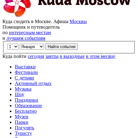
Куда сходить в Москве. Афиша
Москвы
Помощник и путеводитель
по
интересным местам
и
лучшим событиям
Куда пойти
сегодня
завтра
в выходные
в этом месяце
Выставки
Фестивали
С детьми
Активный отдых
Музыка
Шоу
Праздники
Образование
Бесплатно
Музеи
Парки
Погулять
Туристу