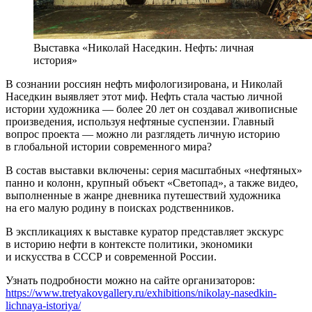
Выставка «Николай Наседкин. Нефть: личная
история»
В сознании россиян нефть мифологизирована, и Николай
Наседкин выявляет этот миф. Нефть стала частью личной
истории художника — более 20 лет он создавал живописные
произведения, используя нефтяные суспензии. Главный
вопрос проекта — можно ли разглядеть личную историю
в глобальной истории современного мира?
В состав выставки включены: серия масштабных «нефтяных»
панно и колонн, крупный объект «Светопад», а также видео,
выполненные в жанре дневника путешествий художника
на его малую родину в поисках родственников.
В экспликациях к выставке куратор представляет экскурс
в историю нефти в контексте политики, экономики
и искусства в СССР и современной России.
Узнать подробности можно на сайте организаторов:
https://www.tretyakovgallery.ru/exhibitions/nikolay-nasedkin-
lichnaya-istoriya/