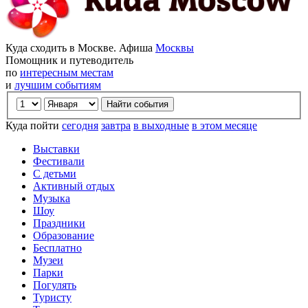
Куда сходить в Москве. Афиша
Москвы
Помощник и путеводитель
по
интересным местам
и
лучшим событиям
Куда пойти
сегодня
завтра
в выходные
в этом месяце
Выставки
Фестивали
С детьми
Активный отдых
Музыка
Шоу
Праздники
Образование
Бесплатно
Музеи
Парки
Погулять
Туристу