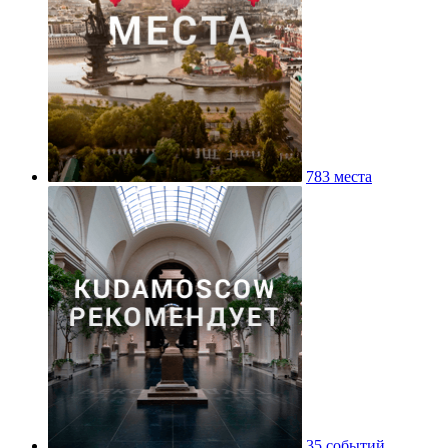
783 места
35 событий