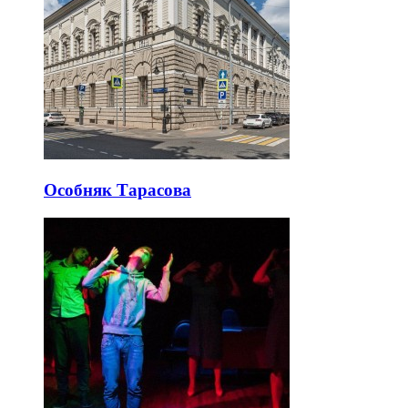
Особняк Тарасова