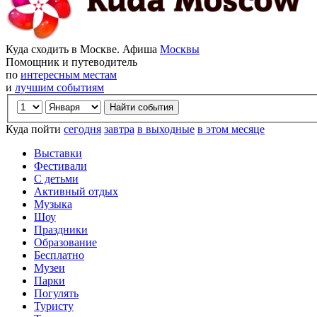
Куда сходить в Москве. Афиша
Москвы
Помощник и путеводитель
по
интересным местам
и
лучшим событиям
Куда пойти
сегодня
завтра
в выходные
в этом месяце
Выставки
Фестивали
С детьми
Активный отдых
Музыка
Шоу
Праздники
Образование
Бесплатно
Музеи
Парки
Погулять
Туристу