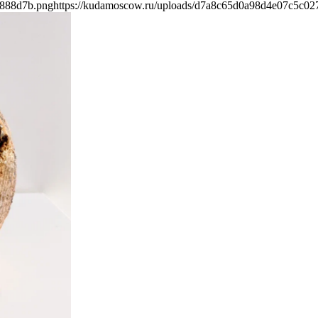
a888d7b.png
https://kudamoscow.ru/uploads/d7a8c65d0a98d4e07c5c0