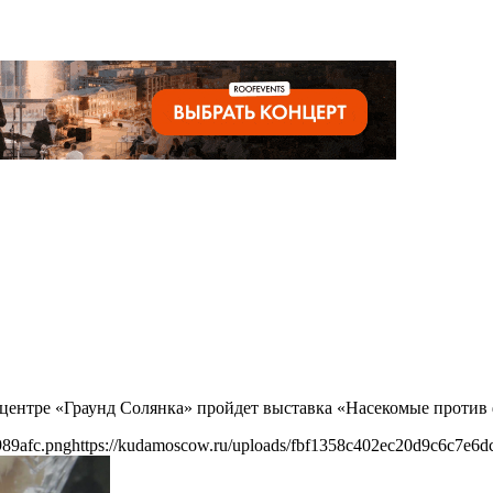
м центре «Граунд Солянка» пройдет выставка «Насекомые против
989afc.png
https://kudamoscow.ru/uploads/fbf1358c402ec20d9c6c7e6d