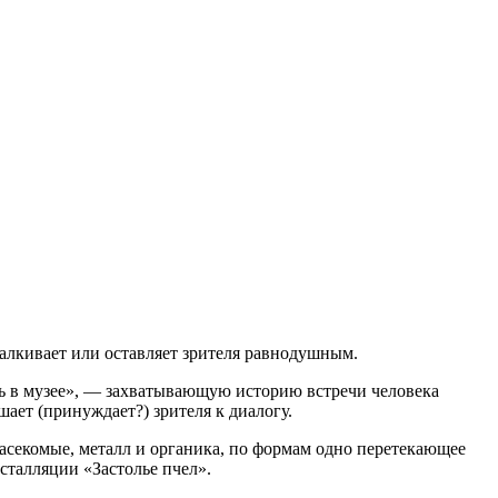
талкивает или оставляет зрителя равнодушным.
чь в музее», — захватывающую историю встречи человека
шает (принуждает?) зрителя к диалогу.
асекомые, металл и органика, по формам одно перетекающее
нсталляции «Застолье пчел».