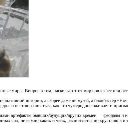
нные миры. Вопрос в том, насколько этот мир вовлекает или от
рнативной истории, а скорее даже не музей, а блокбастер «Но
 долго не отворачиваться, как это чужеродное оживает и пригла
зницами артефакты бывших/будущих/других времен — феодалы и н
нных сил, не важно каких и чьих, расползается по хрусталю в и