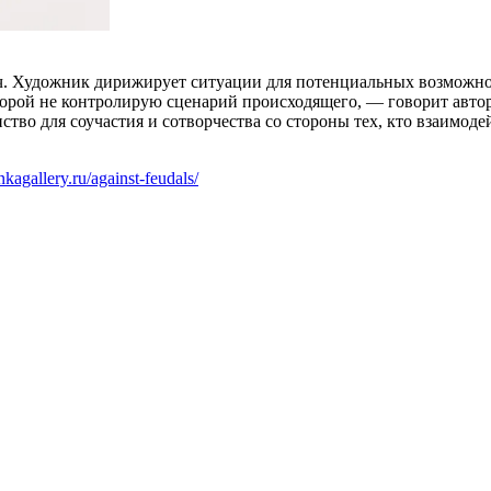
реч. Художник дирижирует ситуации для потенциальных возможн
торой не контролирую сценарий происходящего, — говорит авто
во для соучастия и сотворчества со стороны тех, кто взаимодей
ankagallery.ru/against-feudals/