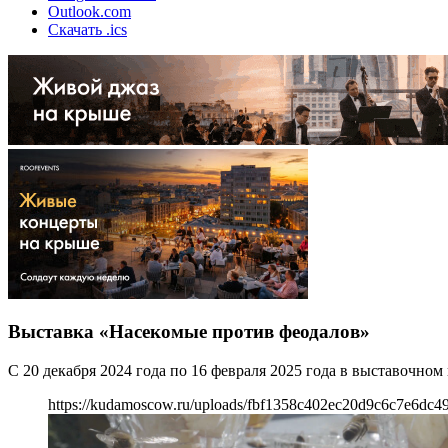
Outlook.com
Скачать .ics
Выставка «Насекомые против феодалов»
С 20 декабря 2024 года по 16 февраля 2025 года в выставочно
https://kudamoscow.ru/uploads/fbf1358c402ec20d9c6c7e6dc4