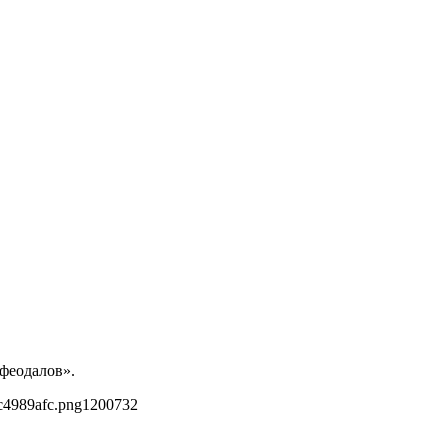
 феодалов».
c4989afc.png
1200
732