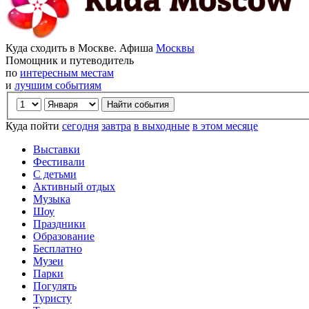
Куда сходить в Москве. Афиша
Москвы
Помощник и путеводитель
по
интересным местам
и
лучшим событиям
Куда пойти
сегодня
завтра
в выходные
в этом месяце
Выставки
Фестивали
С детьми
Активный отдых
Музыка
Шоу
Праздники
Образование
Бесплатно
Музеи
Парки
Погулять
Туристу