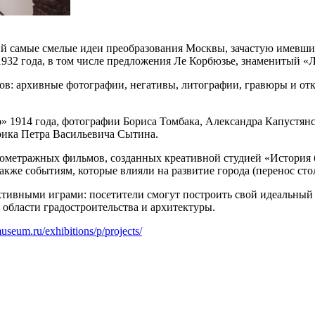
й самые смелые идеи преобразования Москвы, зачастую имевши
932 года, в том числе предложения Ле Корбюзье, знаменитый «
ов: архивные фотографии, негативы, литографии, гравюры и от
» 1914 года, фотографии Бориса Томбака, Александра Капустян
орика Петра Васильевича Сытина.
кометражных фильмов, созданных креативной студией «История
также событиям, которые влияли на развитие города (перенос ст
ктивными играми: посетители смогут построить свой идеальный 
з области градостроительства и архитектуры.
useum.ru/exhibitions/p/projects/