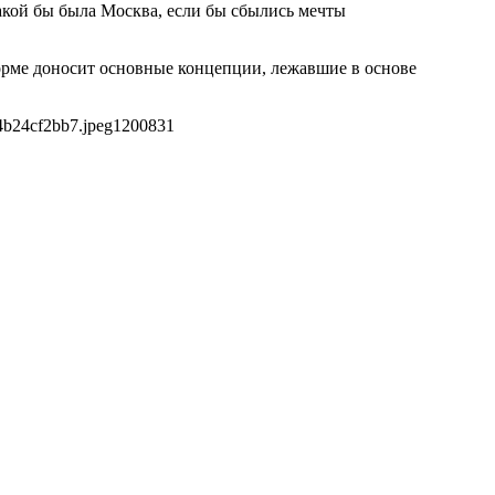
акой бы была Москва, если бы сбылись мечты
орме доносит основные концепции, лежавшие в основе
4b24cf2bb7.jpeg
1200
831