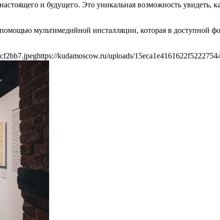
настоящего и будущего. Это уникальная возможность увидеть, к
 помощью мультимедийной инсталляции, которая в доступной ф
cf2bb7.jpeg
https://kudamoscow.ru/uploads/15eca1e4161622f5222754