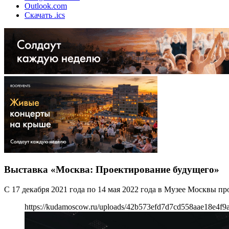
Outlook.com
Скачать .ics
Выставка «Москва: Проектирование будущего»
С 17 декабря 2021 года по 14 мая 2022 года в Музее Москвы п
https://kudamoscow.ru/uploads/42b573efd7d7cd558aae18e4f9