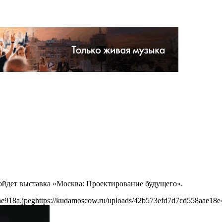
ройдет выставка «Москва: Проектирование будущего».
ae918a.jpeg
https://kudamoscow.ru/uploads/42b573efd7d7cd558aae18e