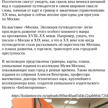
Посетители смогут увидеть, как сквозь века менялся внешний
вид и содержание путеводителя в самом широком смысле
слова, начиная от карт и гравюр и заканчивая справочниками
XX века, которые и сейчас вполне пригодны для прогулок
по Москве.
На выставке «Москва. Эволюция путеводителя» легко
проследить развитие этого особого книжного жанра
на протяжении XVIII–XX веков. Например, узнать, что
писали о Москве в XIX веке, а что в XX веке или когда
путеводители стали рассказывать об окрестностях Москвы,
о планах развития, о торговле, транспорте или городской
преступности.
В экспозиции представлены гравюры, карты, планы,
уникальные издания из коллекции Музея Москвы,
показывающие наш город в разные времена. Также включены
издания из собрания Алексея Венгерова, профессора
математики, доктора технических наук, крупнейшего
коллекционера книг, создателя уникального издательского
проекта «Библиохроники».
https://kudamoscow.ru/uploads/f69ae40aa65d4e22aab664c72f4