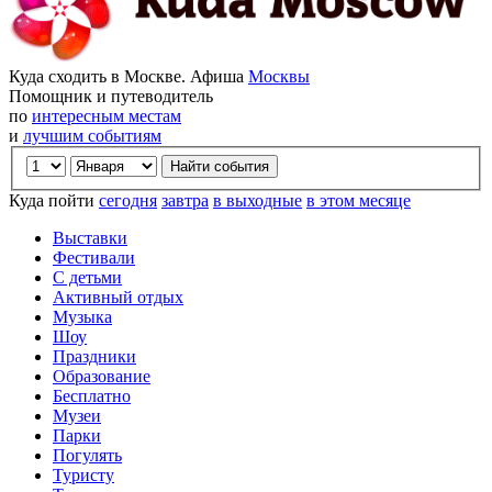
Куда сходить в Москве. Афиша
Москвы
Помощник и путеводитель
по
интересным местам
и
лучшим событиям
Куда пойти
сегодня
завтра
в выходные
в этом месяце
Выставки
Фестивали
С детьми
Активный отдых
Музыка
Шоу
Праздники
Образование
Бесплатно
Музеи
Парки
Погулять
Туристу