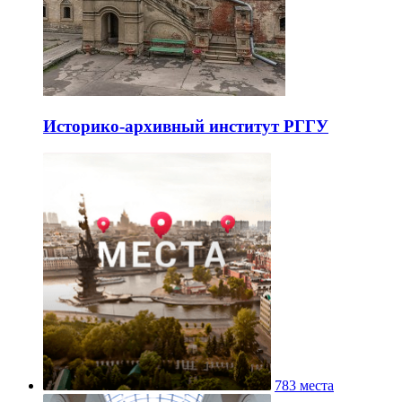
Историко-архивный институт РГГУ
783 места