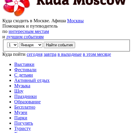
Куда сходить в Москве. Афиша
Москвы
Помощник и путеводитель
по
интересным местам
и
лучшим событиям
Куда пойти
сегодня
завтра
в выходные
в этом месяце
Выставки
Фестивали
С детьми
Активный отдых
Музыка
Шоу
Праздники
Образование
Бесплатно
Музеи
Парки
Погулять
Туристу