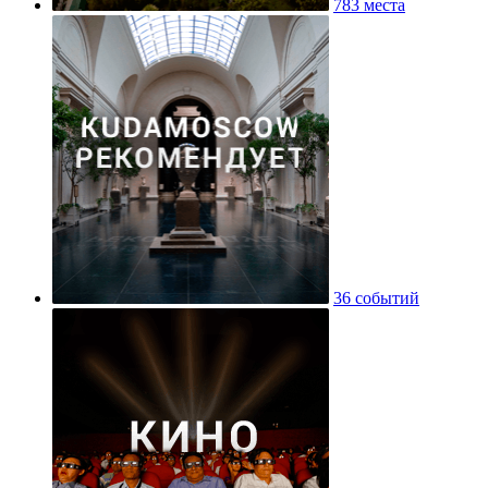
783 места
36 событий