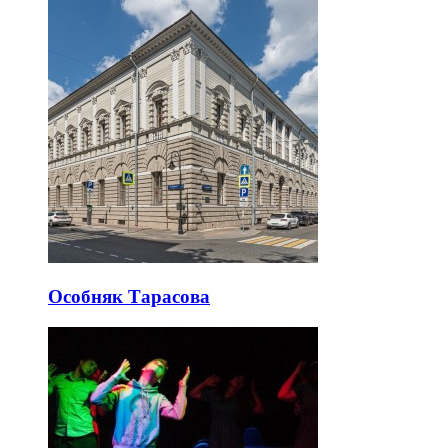
Особняк Тарасова