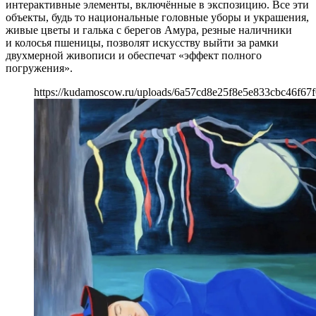
интерактивные элементы, включённые в экспозицию. Все эти
объекты, будь то национальные головные уборы и украшения,
живые цветы и галька с берегов Амура, резные наличники
и колосья пшеницы, позволят искусству выйти за рамки
двухмерной живописи и обеспечат «эффект полного
погружения».
https://kudamoscow.ru/uploads/6a57cd8e25f8e5e833cbc46f67f