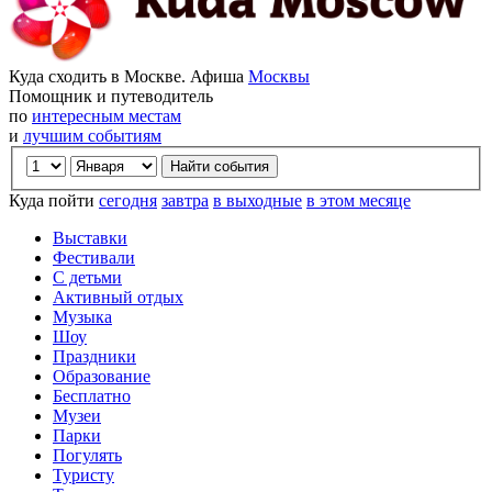
Куда сходить в Москве. Афиша
Москвы
Помощник и путеводитель
по
интересным местам
и
лучшим событиям
Куда пойти
сегодня
завтра
в выходные
в этом месяце
Выставки
Фестивали
С детьми
Активный отдых
Музыка
Шоу
Праздники
Образование
Бесплатно
Музеи
Парки
Погулять
Туристу