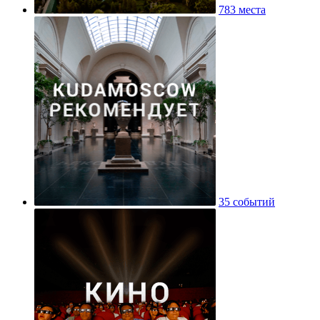
783 места
35 событий