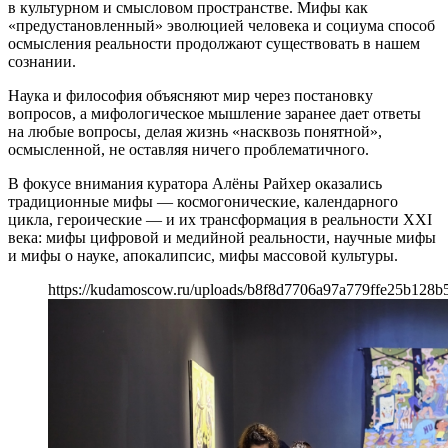
в культурном и смысловом пространстве. Мифы как
«предустановленный» эволюцией человека и социума способ
осмысления реальности продолжают существовать в нашем
сознании.
Наука и философия объясняют мир через постановку
вопросов, а мифологическое мышление заранее дает ответы
на любые вопросы, делая жизнь «насквозь понятной»,
осмысленной, не оставляя ничего проблематичного.
В фокусе внимания куратора Алёны Райхер оказались
традиционные мифы — космогонические, календарного
цикла, героические — и их трансформация в реальности XXI
века: мифы цифровой и медийной реальности, научные мифы
и мифы о науке, апокалипсис, мифы массовой культуры.
https://kudamoscow.ru/uploads/b8f8d7706a97a779ffe25b128b