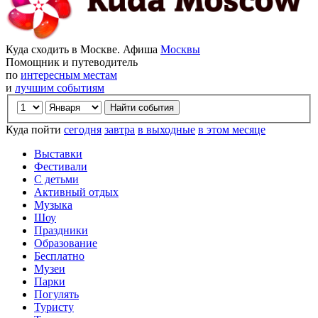
Куда сходить в Москве. Афиша
Москвы
Помощник и путеводитель
по
интересным местам
и
лучшим событиям
Куда пойти
сегодня
завтра
в выходные
в этом месяце
Выставки
Фестивали
С детьми
Активный отдых
Музыка
Шоу
Праздники
Образование
Бесплатно
Музеи
Парки
Погулять
Туристу