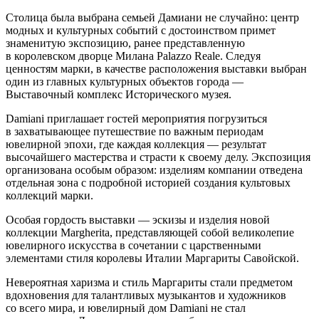
Столица была выбрана семьей Дамиани не случайно: центр
модных и культурных событий с достоинством примет
знаменитую экспозицию, ранее представленную
в королевском дворце Милана Palazzo Reale. Следуя
ценностям марки, в качестве расположения выставки выбран
один из главных культурных объектов города —
Выставочный комплекс Исторического музея.
Damiani приглашает гостей мероприятия погрузиться
в захватывающее путешествие по важным периодам
ювелирной эпохи, где каждая коллекция — результат
высочайшего мастерства и страсти к своему делу. Экспозиция
организована особым образом: изделиям компании отведена
отдельная зона с подробной историей создания культовых
коллекций марки.
Особая гордость выставки — эскизы и изделия новой
коллекции Margherita, представляющей собой великолепие
ювелирного искусства в сочетании с царственными
элементами стиля королевы Италии Маргариты Савойской.
Невероятная харизма и стиль Маргариты стали предметом
вдохновения для талантливых музыкантов и художников
со всего мира, и ювелирный дом Damiani не стал