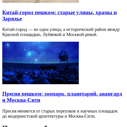
Китай-город пешком: старые улицы, храмы и
Зарядье
Китай-город — не одна улица, а исторический район между
Красной площадью, Лубянкой и Москвой-рекой.
Пресня пешком: зоопарк, планетарий, авангард
и Москва-Сити
Пресня меняется от старых переулков и научных площадок
до модернистской архитектуры и Москва-Сити.