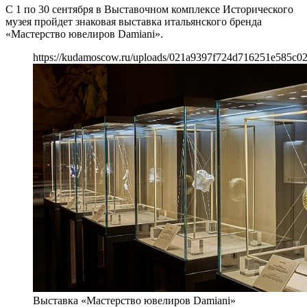
С 1 по 30 сентября в Выставочном комплексе Исторического
музея пройдет знаковая выставка итальянского бренда
«Мастерство ювелиров Damiani».
https://kudamoscow.ru/uploads/021a9397f724d716251e585c0
Выставка «Мастерство ювелиров Damiani»