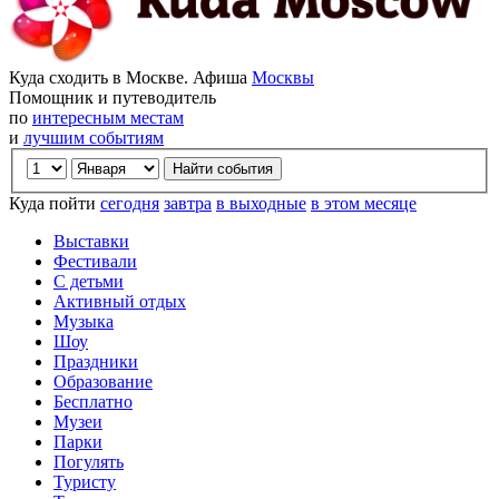
Куда сходить в Москве. Афиша
Москвы
Помощник и путеводитель
по
интересным местам
и
лучшим событиям
Куда пойти
сегодня
завтра
в выходные
в этом месяце
Выставки
Фестивали
С детьми
Активный отдых
Музыка
Шоу
Праздники
Образование
Бесплатно
Музеи
Парки
Погулять
Туристу