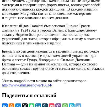
исключением. Драгоценные камни, облаченные искусными
мастерами в совершенную форму цветка, воплощают собой
истинную сущность каждой женщины. В каждом изделии
коллекции Margherita таится многовековое мастерство
и тщательное внимание ко всем деталям.
Ювелирный дом Damiani был основан Энрико Грасси
Дамиани в 1924 году в городе Валенца. Благодаря своему
таланту Энрико быстро стал желанным поставщиком
украшений для знати, которая обращалась к нему в поисках
изысканных и уникальных изделий.
Бренд и по сей день находится в ведении прямых потомков
основателя, в настоящее время компанией управляют два
брата и сестра: Гуидо, Джорджио и Сильвиа Дамиани.
Damiani — одна из немногих компаний, которая со своего
основания создает вручную все от начала до конца, от эскизов
до изготовления.
Узнать подробности можно на сайте организаторов:
http://www.shm.ru/shows/10634/
Поделиться ссылкой