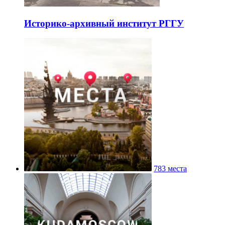
Историко-архивный институт РГГУ
783 места