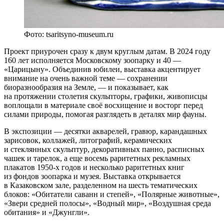
Фото: tsaritsyno-museum.ru
Проект приурочен сразу к двум круглым датам. В 2024 году
160 лет исполняется Московскому зоопарку и 40 —
«Царицыну». Объединив юбилеи, выставка акцентирует
внимание на очень важной теме — сохранении
биоразнообразия на Земле, — и показывает, как
на протяжении столетия скульпторы, графики, живописцы
воплощали в материале своё восхищение и восторг перед
силами природы, помогая разглядеть в деталях мир фауны.
В экспозиции — десятки акварелей, гравюр, карандашных
зарисовок, коллажей, литографий, керамических
и стеклянных скульптур, декоративных панно, расписных
чашек и тарелок, а еще восемь раритетных рекламных
плакатов 1950-х годов и несколько раритетных книг
из фондов зоопарка и музея. Выставка открывается
в Казаковском зале, разделенном на шесть тематических
блоков: «Обитатели саванн и степей», «Полярные животные»,
«Звери средней полосы», «Водный мир», «Воздушная среда
обитания» и «Джунгли».