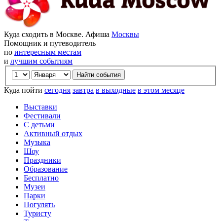
Куда сходить в Москве. Афиша
Москвы
Помощник и путеводитель
по
интересным местам
и
лучшим событиям
Куда пойти
сегодня
завтра
в выходные
в этом месяце
Выставки
Фестивали
С детьми
Активный отдых
Музыка
Шоу
Праздники
Образование
Бесплатно
Музеи
Парки
Погулять
Туристу