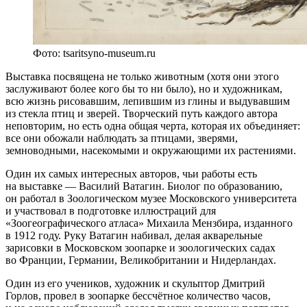
Фото: tsaritsyno-museum.ru
Выставка посвящена не только животным (хотя они этого
заслуживают более кого бы то ни было), но и художникам,
всю жизнь рисовавшим, лепившим из глины и выдувавшим
из стекла птиц и зверей. Творческий путь каждого автора
неповторим, но есть одна общая черта, которая их объединяет:
все они обожали наблюдать за птицами, зверями,
земноводными, насекомыми и окружающими их растениями.
Один их самых интересных авторов, чьи работы есть
на выставке — Василий Ватагин. Биолог по образованию,
он работал в Зоологическом музее Московского университета
и участвовал в подготовке иллюстраций для
«Зоогеографического атласа» Михаила Мензбира, изданного
в 1912 году. Руку Ватагин набивал, делая акварельные
зарисовки в Московском зоопарке и зоологических садах
во Франции, Германии, Великобритании и Нидерландах.
Один из его учеников, художник и скульптор Дмитрий
Горлов, провел в зоопарке бессчётное количество часов,