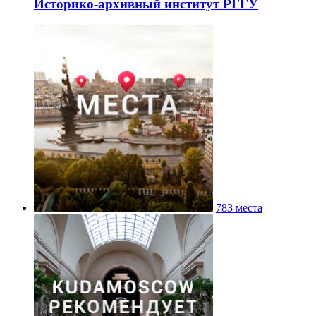
Историко-архивный институт РГГУ
783 места