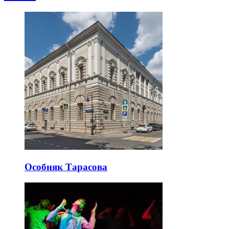
Особняк Тарасова