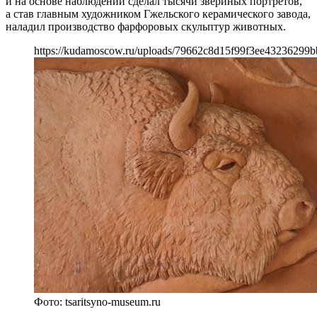
и на основе наблюдений сделал тысячи звериных портретов,
а став главным художником Гжельского керамического завода,
наладил производство фарфоровых скульптур животных.
https://kudamoscow.ru/uploads/79662c8d15f99f3ee43236299b
Фото: tsaritsyno-museum.ru