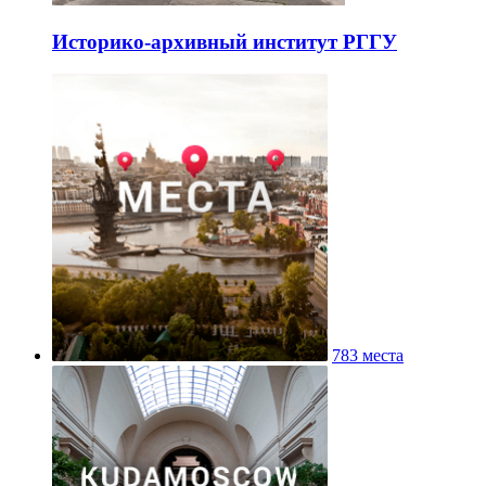
Историко-архивный институт РГГУ
783 места