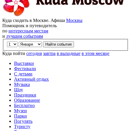
Куда сходить в Москве. Афиша
Москвы
Помощник и путеводитель
по
интересным местам
и
лучшим событиям
Куда пойти
сегодня
завтра
в выходные
в этом месяце
Выставки
Фестивали
С детьми
Активный отдых
Музыка
Шоу
Праздники
Образование
Бесплатно
Музеи
Парки
Погулять
Туристу