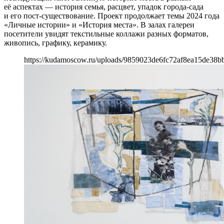
её аспектах — история семья, расцвет, упадок города-сада
и его пост-существование. Проект продолжает темы 2024 года
«Личные истории» и «История места». В залах галереи
посетители увидят текстильные коллажи разных форматов,
живопись, графику, керамику.
https://kudamoscow.ru/uploads/9859023de6fc72af8ea15de38b