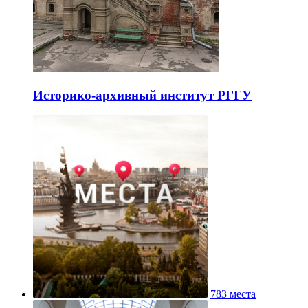
Историко-архивный институт РГГУ
783 места