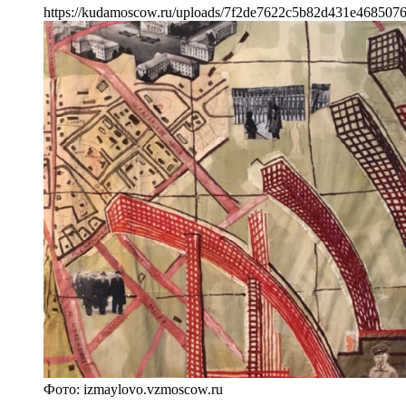
https://kudamoscow.ru/uploads/7f2de7622c5b82d431e468507
Фото: izmaylovo.vzmoscow.ru