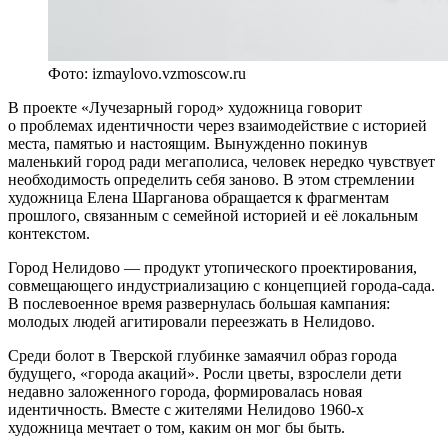
Фото: izmaylovo.vzmoscow.ru
В проекте «Лучезарный город» художница говорит
о проблемах идентичности через взаимодействие с историей
места, памятью и настоящим. Вынужденно покинув
маленький город ради мегаполиса, человек нередко чувствует
необходимость определить себя заново. В этом стремлении
художница Елена Шарганова обращается к фрагментам
прошлого, связанным с семейной историей и её локальным
контекстом.
Город Нелидово — продукт утопического проектирования,
совмещающего индустриализацию с концепцией города-сада.
В послевоенное время развернулась большая кампания:
молодых людей агитировали переезжать в Нелидово.
Среди болот в Тверской глубинке замаячил образ города
будущего, «города акаций». Росли цветы, взрослели дети
недавно заложенного города, формировалась новая
идентичность. Вместе с жителями Нелидово 1960-х
художница мечтает о том, каким он мог бы быть.