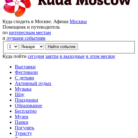
Куда сходить в Москве. Афиша
Москвы
Помощник и путеводитель
по
интересным местам
и
лучшим событиям
Куда пойти
сегодня
завтра
в выходные
в этом месяце
Выставки
Фестивали
С детьми
Активный отдых
Музыка
Шоу
Праздники
Образование
Бесплатно
Музеи
Парки
Погулять
Туристу