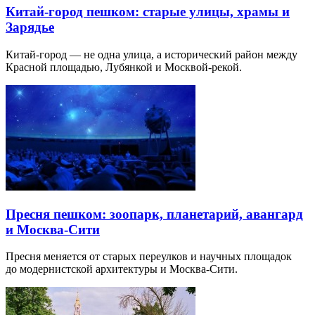
Китай-город пешком: старые улицы, храмы и
Зарядье
Китай-город — не одна улица, а исторический район между
Красной площадью, Лубянкой и Москвой-рекой.
Пресня пешком: зоопарк, планетарий, авангард
и Москва-Сити
Пресня меняется от старых переулков и научных площадок
до модернистской архитектуры и Москва-Сити.