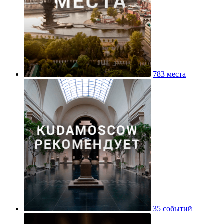
783 места
35 событий