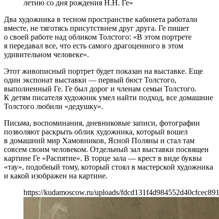
летию со дня рождения Н.Н. Ге»
Два художника в тесном пространстве кабинета работали
вместе, не тяготясь присутствием друг друга. Ге пишет
о своей работе над обликом Толстого: «В этом портрете
я передавал все, что есть самого драгоценного в этом
удивительном человеке».
Этот живописный портрет будет показан на выставке. Еще
один экспонат выставки — первый бюст Толстого,
выполненный Ге. Ге был дорог и членам семьи Толстого.
К детям писателя художник умел найти подход, все домашние
Толстого любили «дедушку».
Письма, воспоминания, дневниковые записи, фотографии
позволяют раскрыть облик художника, который вошел
в домашний мир Хамовников, Ясной Поляны и стал там
совсем своим человеком. Отдельный зал выставки посвящен
картине Ге «Распятие». В торце зала — крест в виде буквы
«тау», подобный тому, который стоял в мастерской художника
и какой изображен на картине.
https://kudamoscow.ru/uploads/fdcd131f4d984552d40cfcec891