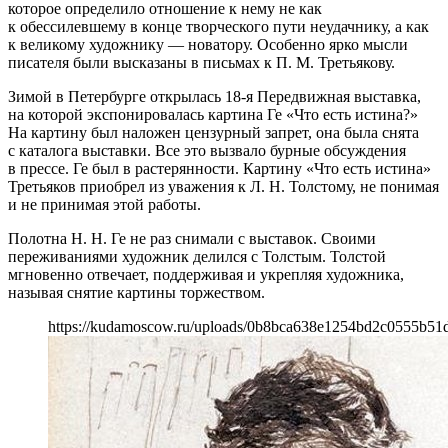
которое определило отношение к нему не как
к обессилевшему в конце творческого пути неудачнику, а как
к великому художнику — новатору. Особенно ярко мысли
писателя были высказаны в письмах к П. М. Третьякову.
Зимой в Петербурге открылась 18-я Передвижная выставка,
на которой экспонировалась картина Ге «Что есть истина?»
На картину был наложен цензурный запрет, она была снята
с каталога выставки. Все это вызвало бурные обсуждения
в прессе. Ге был в растерянности. Картину «Что есть истина»
Третьяков приобрел из уважения к Л. Н. Толстому, не понимая
и не принимая этой работы.
Полотна Н. Н. Ге не раз снимали с выставок. Своими
переживаниями художник делился с Толстым. Толстой
мгновенно отвечает, поддерживая и укрепляя художника,
называя снятие картины торжеством.
https://kudamoscow.ru/uploads/0b8bca638e1254bd2c0555b51