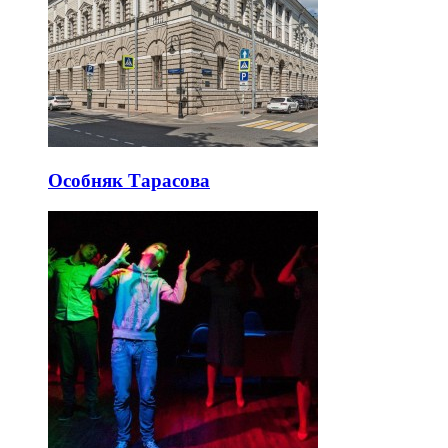
Особняк Тарасова