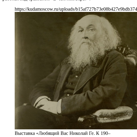
https://kudamoscow.ru/uploads/b15af727b73e08b427e9bdb374
Выставка «Любящий Вас Николай Ге. К 190–