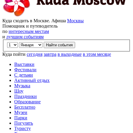
Куда сходить в Москве. Афиша
Москвы
Помощник и путеводитель
по
интересным местам
и
лучшим событиям
Куда пойти
сегодня
завтра
в выходные
в этом месяце
Выставки
Фестивали
С детьми
Активный отдых
Музыка
Шоу
Праздники
Образование
Бесплатно
Музеи
Парки
Погулять
Туристу