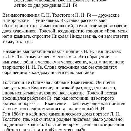
летию со дня рождения Н.Н. Ге»
Взаимоотношения Л. Н. Толстого и Н. Н. Ге — дружеские
и творческие — уникальны. Выставка рассказывает
об истории этих взаимоотношений, о единстве мировоззрения
двух художников. Толстой неоднократно говорил: «Если меня
нет в комнате, спросите Николая Николаевича, он вам ответит
то же, что и я».
Название выставки подсказала подпись Н. Н. Ге в письмах
к Л. Н. Толстому и членам его семьи. Это обращение —
импульс любви к человеку и человечеству, каким наполнено
творчество Н. Н. Ге. Слова художника как бы становятся
обращением к каждому посетителю выставки.
Толстого и Ге сближала любовь к Евангелию. Он почти
наизусть знал Евангелие, но всякий раз, когда читал его,
вновь испытывал духовное наслаждение. Толстой всегда
восхищался работами Ге, так как источник, из которого
вытекали образы, — Евангелие — был ему близок и понятен.
Итогом этого единомыслия стал написанный Н. Н.
Ге в 1884 г. в кабинете хамовнического дома портрет Л. Н.
Толстого, где, как считали родные писателя, было уловлено
подлинное сходство. Толстой во время сеансов позирования
работал над трактатом «В чем моя вера?».