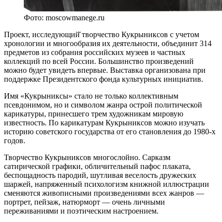
Фото: moscowmanege.ru
Проект, исследующий̆ творчество Кукрыниксов с учетом
хронологии и многообразия их деятельности, объединит 314
предметов из собрания российских музеев и частных
коллекций по всей России. Большинство произведений
можно будет увидеть впервые. Выставка организована при
поддержке Президентского фонда культурных инициатив.
Имя «Кукрыниксы» стало не только коллективным
псевдонимом, но и символом жанра острой политической
карикатуры, принесшего трем художникам мировую
известность. По карикатурам Кукрыниксов можно изучать
историю советского государства от его становления до 1980-х
годов.
Творчество Кукрыниксов многослойно. Сарказм
сатирической графики, обличительный пафос плаката,
беспощадность пародий, шутливая веселость дружеских
шаржей, напряженный психологизм книжной иллюстрации
сменяются живописными произведениями всех жанров —
портрет, пейзаж, натюрморт — очень личными
переживаниями и поэтическим настроением.