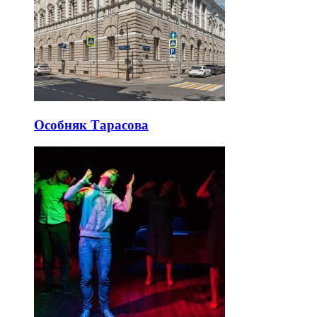
Особняк Тарасова