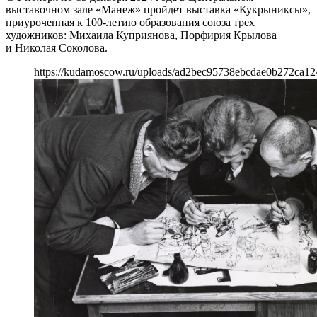
выставочном зале «Манеж» пройдет выставка «Кукрыниксы»,
приуроченная к 100-летию образования союза трех
художников: Михаила Куприянова, Порфирия Крылова
и Николая Соколова.
https://kudamoscow.ru/uploads/ad2bec95738ebcdae0b272ca12