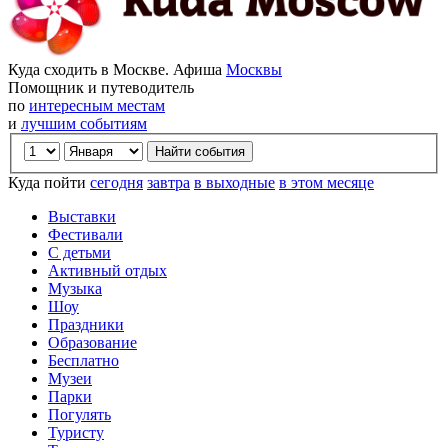
Куда сходить в Москве. Афиша
Москвы
Помощник и путеводитель
по
интересным местам
и
лучшим событиям
Куда пойти
сегодня
завтра
в выходные
в этом месяце
Выставки
Фестивали
С детьми
Активный отдых
Музыка
Шоу
Праздники
Образование
Бесплатно
Музеи
Парки
Погулять
Туристу