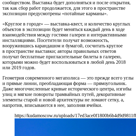
сообществом. Выставка будет дополняться и после открытия,
так как сбор работ продолжается, для этого в пространстве
экспозиции предусмотрены «потайные карманы».
«Круглое в городе» — выставка-квест, и количество круглых
объектов в экспозиции будет меняться каждый день в ходе
взаимодействия между гостями галереи и интерактивными
инсталляциями. Посетители получат возможность,
вооружившись карандашом и бумагой, сосчитать круглое
в пространстве выставки; авторы правильных ответов
получат бесплатные пригласительные билеты в галерею,
которыми можно будет воспользоваться в любой день 2018
или 2019 годов.
Геометрия современного мегаполиса — это прежде всего углы
и прямые линии, преобладающая форма — прямоугольник.
Даже многочисленные кривые исторического центра, изгибы
улиц и мягкие повороты трамвайных путей, декоративные
элементы старой и новой архитектуры не ломают сетку, а,
напротив, вписываются в нее, заполняя ячейки.
https://kudamoscow.ru/uploads/17ed3ace0f1800b6b4d9d9811f