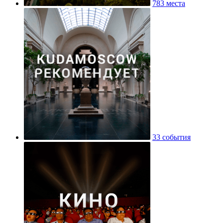
783 места
33 события