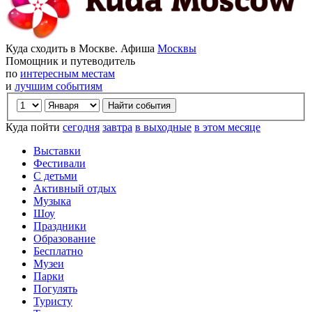
Куда сходить в Москве. Афиша
Москвы
Помощник и путеводитель
по
интересным местам
и
лучшим событиям
Куда пойти
сегодня
завтра
в выходные
в этом месяце
Выставки
Фестивали
С детьми
Активный отдых
Музыка
Шоу
Праздники
Образование
Бесплатно
Музеи
Парки
Погулять
Туристу