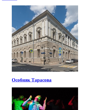
Особняк Тарасова