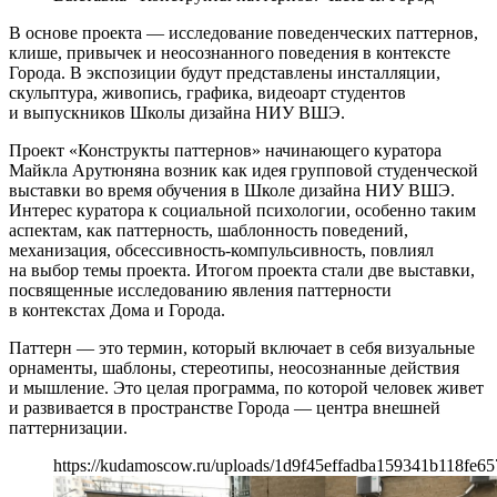
В основе проекта — исследование поведенческих паттернов,
клише, привычек и неосознанного поведения в контексте
Города. В экспозиции будут представлены инсталляции,
скульптура, живопись, графика, видеоарт студентов
и выпускников Школы дизайна НИУ ВШЭ.
Проект «Конструкты паттернов» начинающего куратора
Майкла Арутюняна возник как идея групповой студенческой
выставки во время обучения в Школе дизайна НИУ ВШЭ.
Интерес куратора к социальной психологии, особенно таким
аспектам, как паттерность, шаблонность поведений,
механизация, обсессивность-компульсивность, повлиял
на выбор темы проекта. Итогом проекта стали две выставки,
посвященные исследованию явления паттерности
в контекстах Дома и Города.
Паттерн — это термин, который включает в себя визуальные
орнаменты, шаблоны, стереотипы, неосознанные действия
и мышление. Это целая программа, по которой человек живет
и развивается в пространстве Города — центра внешней
паттернизации.
https://kudamoscow.ru/uploads/1d9f45effadba159341b118fe65