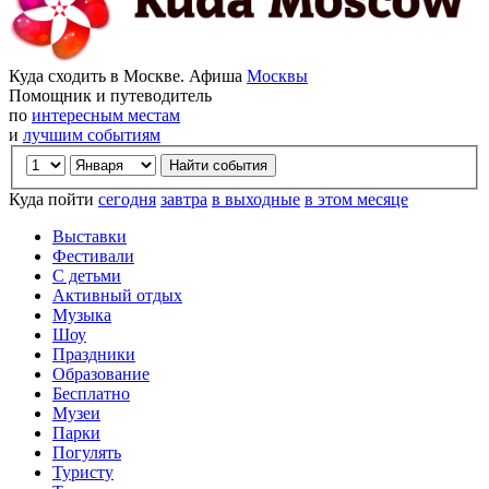
Куда сходить в Москве. Афиша
Москвы
Помощник и путеводитель
по
интересным местам
и
лучшим событиям
Куда пойти
сегодня
завтра
в выходные
в этом месяце
Выставки
Фестивали
С детьми
Активный отдых
Музыка
Шоу
Праздники
Образование
Бесплатно
Музеи
Парки
Погулять
Туристу