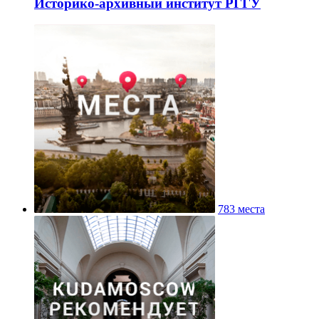
Историко-архивный институт РГГУ
783 места