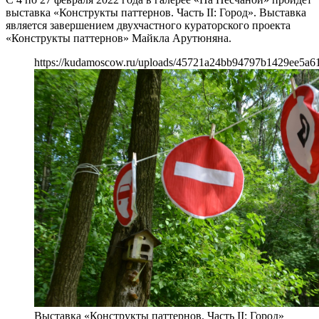
выставка «Конструкты паттернов. Часть II: Город». Выставка
является завершением двухчастного кураторского проекта
«Конструкты паттернов» Майкла Арутюняна.
https://kudamoscow.ru/uploads/45721a24bb94797b1429ee5a6
Выставка «Конструкты паттернов. Часть II: Город»