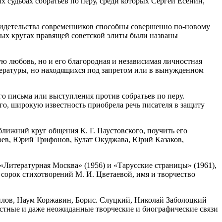
х судьбах собратьев по перу, среди которых Сергей Есенин,
видетельства современников способны совершенно по-новому
ьных кругах правящей советской элиты были названы
ю любовь, но и его благородная и независимая личностная
тературы, но находящихся под запретом или в вынужденном
го письма или выступления против собратьев по перу.
, широкую известность приобрела речь писателя в защиту
ближний круг общения К. Г. Паустовского, поучить его
арев, Юрий Трифонов, Булат Окуджава, Юрий Казаков,
«Литературная Москва» (1956) и «Тарусские страницы» (1961),
сорок стихотворений М. И. Цветаевой, имя и творчество
илов, Наум Коржавин, Борис. Слуцкий, Николай Заболоцкий
стные и даже неожиданные творческие и биографические связи