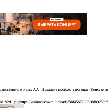
сударственного музея А.С. Пушкина пройдет выставка «Констант
1d192d1.jpeg
https://kudamoscow.ru/uploads/5dd45671303c6d89259c