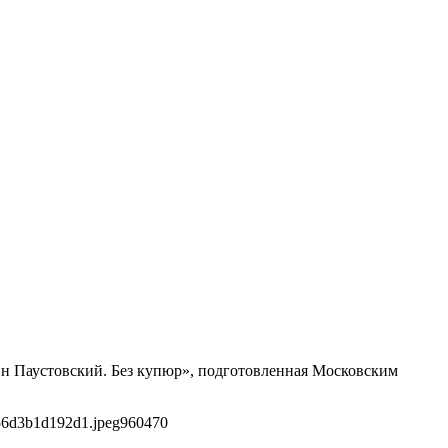
ин Паустовский. Без купюр», подготовленная Московским
56d3b1d192d1.jpeg
960
470