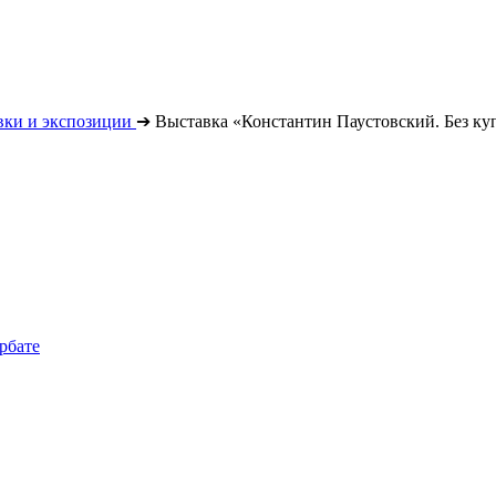
вки и экспозиции
➔
Выставка «Константин Паустовский. Без к
рбате