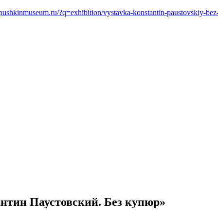
pushkinmuseum.ru/?q=exhibition/vystavka-konstantin-paustovskiy-bez
нтин Паустовский. Без купюр»