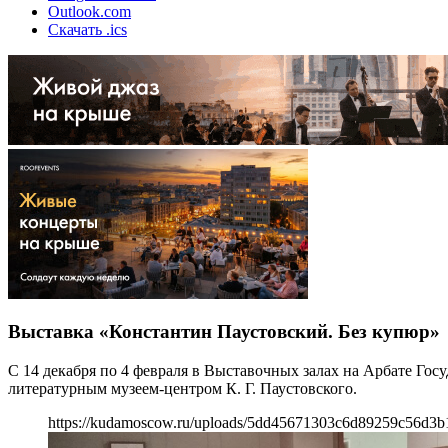
Outlook.com
Скачать .ics
Выставка «Константин Паустовский. Без купюр»
С 14 декабря по 4 февраля в Выставочных залах на Арбате Го
литературным музеем-центром К. Г. Паустовского.
https://kudamoscow.ru/uploads/5dd45671303c6d89259c56d3b