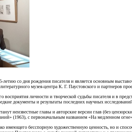
-летию со дня рождения писателя и является основным выставо
тературного музея-центра К. Г. Паустовского и партнеров прое
го восприятия личности и творческой судьбы писателя и в пред
 редкие документы и результаты последних научных исследований
ут неизвестные главы и авторские версии глав (без цензорски
ний» (1963), с первоначальным названием «На медленном огне»
лько имеющего бесспорную художественную ценность, но и способ