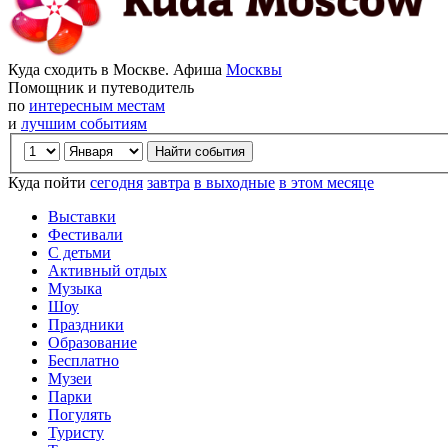
Куда сходить в Москве. Афиша
Москвы
Помощник и путеводитель
по
интересным местам
и
лучшим событиям
Куда пойти
сегодня
завтра
в выходные
в этом месяце
Выставки
Фестивали
С детьми
Активный отдых
Музыка
Шоу
Праздники
Образование
Бесплатно
Музеи
Парки
Погулять
Туристу