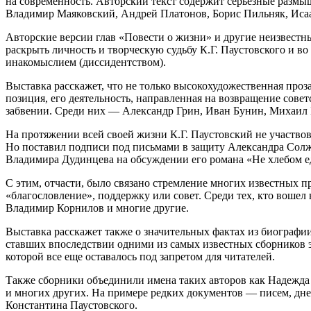
на современность. Авторский текст содержит серьезные размыш
Владимир Маяковский, Андрей Платонов, Борис Пильняк, Иса
Авторские версии глав «Повести о жизни» и другие неизвестн
раскрыть личность и творческую судьбу К.Г. Паустовского и в
инакомыслием (диссидентством).
Выставка расскажет, что не только высокохудожественная проз
позиция, его деятельность, направленная на возвращение сов
забвении. Среди них — Александр Грин, Иван Бунин, Михаил 
На протяжении всей своей жизни К.Г. Паустовский не участвов
Но поставил подписи под письмами в защиту Александра Солж
Владимира Дудинцева на обсуждении его романа «Не хлебом 
С этим, отчасти, было связано стремление многих известных п
«благословление», поддержку или совет. Среди тех, кто вошел
Владимир Корнилов и многие другие.
Выставка расскажет также о значительных фактах из биографии
ставших впоследствии одними из самых известных сборников э
которой все еще оставалось под запретом для читателей.
Также сборники объединили имена таких авторов как Надежд
и многих других. На примере редких документов — писем, дн
Константина Паустовского.