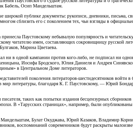
ления Паустовского о судьбе русской литературы и о трагически
ак Бабель, Осип Мандельштам.
ые широкой публике документы: рукописи, дневники, письма, с
о многом сблизить его с поколением тех, чьи взгляды в официал
а принесла Паустовскому небывалую популярность и читательску
етскому читателю имен, составляющих сокровищницу русской ли
Булгаков, Марина Цветаева.
ал ни в одной кампании против кого-либо, не подписал ни одно
еницына, Иосифа Бродского, Юлия Даниеля и Андрея Синявского
единым» в Центральном Доме литераторов.
редставителей поколения литераторов-шестидесятников войти в 
 в мир литературы, благодаря К. Г. Паустовскому, — Юрий Бонд
 писателя, таких как попытки издания бесцензурных сборников 
похи. В «Тарусских страницах», например, были опубликованы 
а Мандельштам, Булат Окуджава, Юрий Казаков, Владимир Корн
евников, воспоминаний современников будут раскрыты малоизве