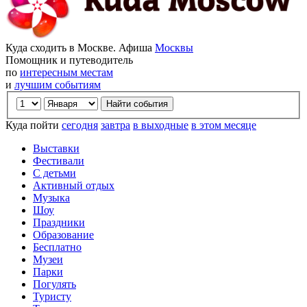
Куда сходить в Москве. Афиша
Москвы
Помощник и путеводитель
по
интересным местам
и
лучшим событиям
Куда пойти
сегодня
завтра
в выходные
в этом месяце
Выставки
Фестивали
С детьми
Активный отдых
Музыка
Шоу
Праздники
Образование
Бесплатно
Музеи
Парки
Погулять
Туристу