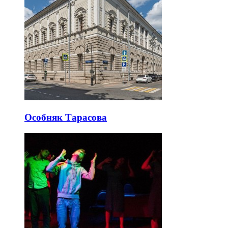
Особняк Тарасова