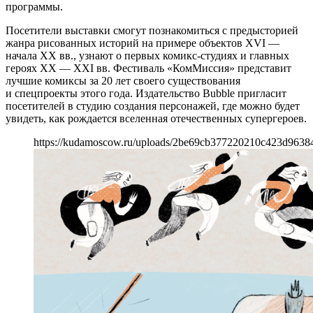
программы.
Посетители выставки смогут познакомиться с предысторией
жанра рисованных историй на примере объектов XVI —
начала ХХ вв., узнают о первых комикс-студиях и главных
героях ХХ — XXI вв. Фестиваль «КомМиссия» представит
лучшие комиксы за 20 лет своего существования
и спецпроекты этого года. Издательство Bubble пригласит
посетителей в студию создания персонажей, где можно будет
увидеть, как рождается вселенная отечественных супергероев.
https://kudamoscow.ru/uploads/2be69cb377220210c423d9638