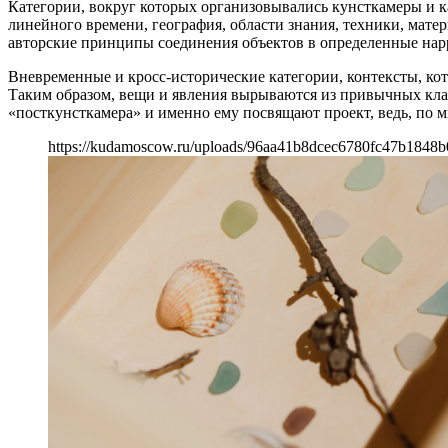
Категории, вокруг которых организовывались кунсткамеры и к
линейного времени, география, области знания, техники, мат
авторские принципы соединения объектов в определенные нар
Вневременные и кросс-исторические категории, контексты, ко
Таким образом, вещи и явления вырываются из привычных кла
«посткунсткамера» и именно ему посвящают проект, ведь, по 
https://kudamoscow.ru/uploads/96aa41b8dcec6780fc47b1848b