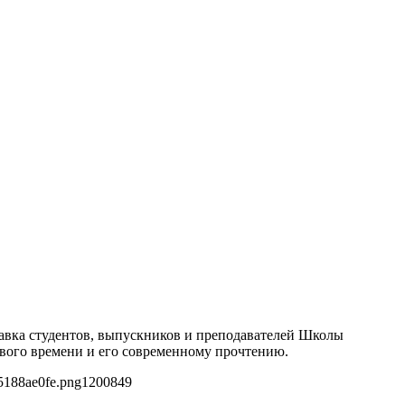
ставка студентов, выпускников и преподавателей Школы
вого времени и его современному прочтению.
5188ae0fe.png
1200
849