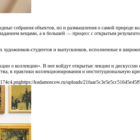
видные собрания объектов, но и размышления о самой природе 
бладанием вещами, а в большей — процесс с открытым результат
х художников-студентов и выпускников, исполненные в широком
ции о коллекции». В нее войдут открытые лекции и дискуссии 
тва, в практики коллекционирования и институциональную кри
4174c4.png
https://kudamoscow.ru/uploads/21faae5c3e5e5cc51645e45