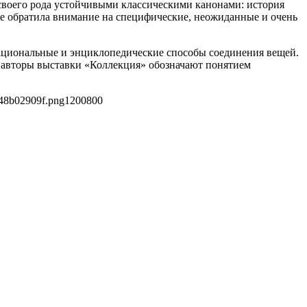
 своего рода устойчивыми классическими канонами: история
же обратила внимание на специфические, неожиданные и очень
рациональные и энциклопедические способы соединения вещей.
 авторы выставки «Коллекция» обозначают понятием
848b02909f.png
1200
800