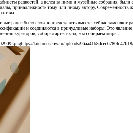
абинеты редкостей, а вслед за ними и музейные собрания, были
ериалы, принадлежность тому или иному автору. Современность 
ративы.
торые ранее было сложно представить вместе, сейчас заменяют 
ссификаций и соединяются в причудливые наборы. Это явление
мнению кураторов, собирая артефакты, мы собираем миры.
02909f.png
https://kudamoscow.ru/uploads/96aa41b8dcec6780fc47b1