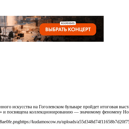
енного искусства на Гоголевском бульваре пройдет итоговая вы
ей» и посвящена коллекционированию — значимому феномену Но
8ae0fe.png
https://kudamoscow.ru/uploads/a55d348d74f11658b7d20f7