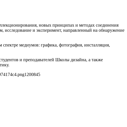
коллекционирования, новых принципах и методах соединения
ом, исследование и эксперимент, направленный на обнаружение
 спектре медиумов: графика, фотография, инсталляция,
студентов и преподавателей Школы дизайна, а также
тику.
f974174c4.png
1200
845