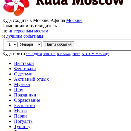
Куда сходить в Москве. Афиша
Москвы
Помощник и путеводитель
по
интересным местам
и
лучшим событиям
Куда пойти
сегодня
завтра
в выходные
в этом месяце
Выставки
Фестивали
С детьми
Активный отдых
Музыка
Шоу
Праздники
Образование
Бесплатно
Музеи
Парки
Погулять
Туристу