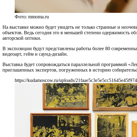
Фото: mmoma.ru
На выставке можно будет увидеть не только странные и неоче
объектов. Ведь сегодня это в меньшей степени одержимость о
авторской оптики.
В экспозиции будут представлены работы более 80 современны
видеоарт, гейм и саунд-дизайн.
Выставка будет сопровождаться параллельной программой «Лек
приглашенных экспертов, погруженных в историю собирательс
https://kudamoscow.ru/uploads/21faae5c3e5e5cc51645e45f97