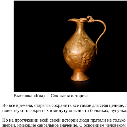
Выставка «Клады. Сокрытая история»
Во все времена, стараясь сохранить все самое для себя ценное
повествуют о сокрытых в минуту опасности бочонках, чугунка
Но на протяжении всей своей истории люди прятали не только 
зверей, имеющие сакральное значение. С освоением человеком 