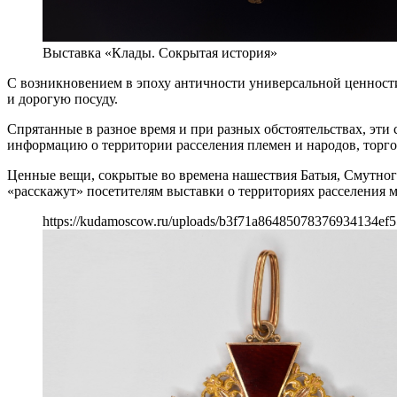
Выставка «Клады. Сокрытая история»
С возникновением в эпоху античности универсальной ценности
и дорогую посуду.
Спрятанные в разное время и при разных обстоятельствах, эт
информацию о территории расселения племен и народов, торго
Ценные вещи, сокрытые во времена нашествия Батыя, Смутног
«расскажут» посетителям выставки о территориях расселения 
https://kudamoscow.ru/uploads/b3f71a86485078376934134ef5