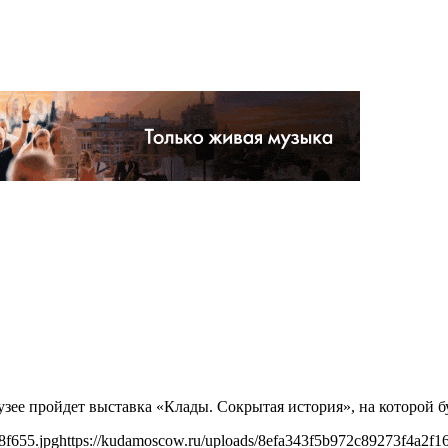
музее пройдет выставка «Клады. Сокрытая история», на которой
8f655.jpg
https://kudamoscow.ru/uploads/8efa343f5b972c89273f4a2f1