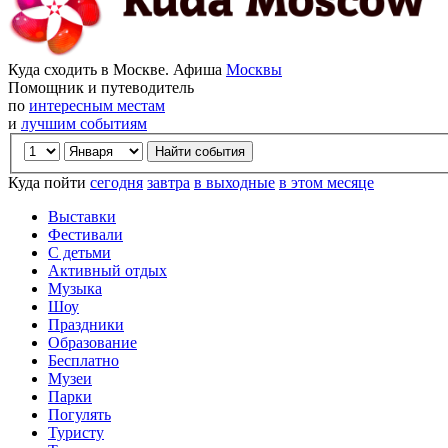
Куда сходить в Москве. Афиша
Москвы
Помощник и путеводитель
по
интересным местам
и
лучшим событиям
Куда пойти
сегодня
завтра
в выходные
в этом месяце
Выставки
Фестивали
С детьми
Активный отдых
Музыка
Шоу
Праздники
Образование
Бесплатно
Музеи
Парки
Погулять
Туристу