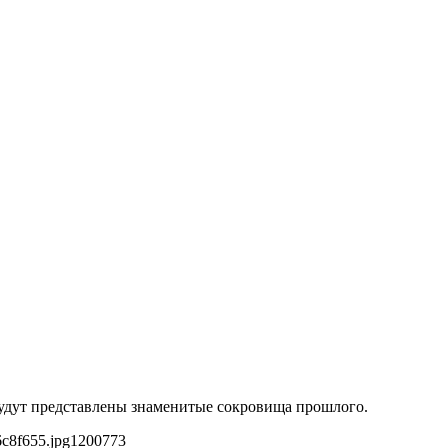
 будут представлены знаменитые сокровища прошлого.
6c8f655.jpg
1200
773