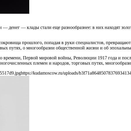
 — денег — клады стали еще разнообразнее: в них находят золо
и сокровища прошлого, попадая в руки специалистов, превраща
вых путях, о многообразии общественной жизни и об эпохальны
о времени, Первой мировой войны, Революции 1917 года и посл
многочисленных племен и народов, торговых путях, многообраз
5517d9.jpg
https://kudamoscow.ru/uploads/b3f71a8648507837693413