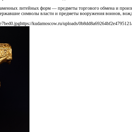
, каменных литейных форм — предметы торгового обмена и произ
державшие символы власти и предметы вооружения воинов, вожд
e7bed0.jpg
https://kudamoscow.ru/uploads/0b8dd8a69264bf2e4795121