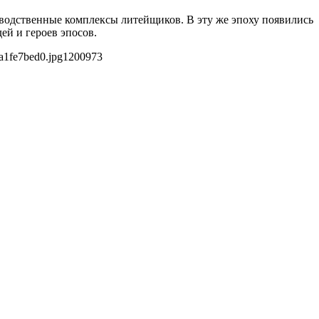
водственные комплексы литейщиков. В эту же эпоху появились
ей и героев эпосов.
a1fe7bed0.jpg
1200
973