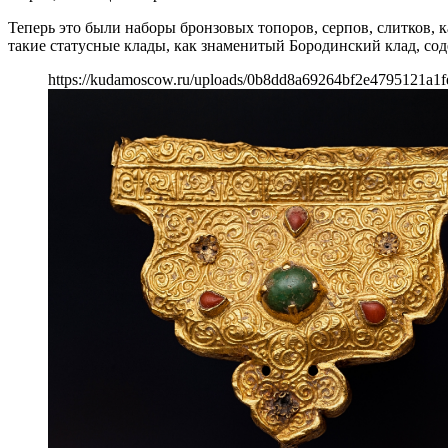
Теперь это были наборы бронзовых топоров, серпов, слитков
такие статусные клады, как знаменитый Бородинский клад, со
https://kudamoscow.ru/uploads/0b8dd8a69264bf2e4795121a1f