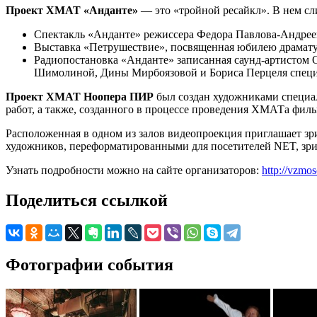
Проект ХМАТ «Анданте»
— это «тройной ресайкл». В нем сл
Спектакль «Анданте» режиссера Федора Павлова-Андреев
Выставка «Петрушествие», посвященная юбилею драматур
Радиопостановка «Анданте» записанная саунд-артистом
Шимолиной, Дины Мирбоязовой и Бориса Перцеля специ
Проект ХМАТ Ноопера ПИР
был создан художниками специал
работ, а также, созданного в процессе проведения ХМАТа фи
Расположенная в одном из залов видеопроекция приглашает зр
художников, переформатированными для посетителей NET, зрит
Узнать подробности можно на сайте организаторов:
http://vzmo
Поделиться ссылкой
Фотографии события