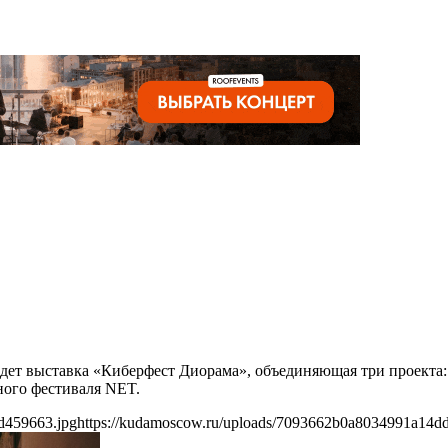
ойдет выставка «Киберфест Диорама», объединяющая три прое
ного фестиваля NET.
d459663.jpg
https://kudamoscow.ru/uploads/7093662b0a8034991a14d