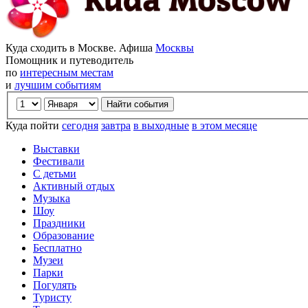
Куда сходить в Москве. Афиша
Москвы
Помощник и путеводитель
по
интересным местам
и
лучшим событиям
Куда пойти
сегодня
завтра
в выходные
в этом месяце
Выставки
Фестивали
С детьми
Активный отдых
Музыка
Шоу
Праздники
Образование
Бесплатно
Музеи
Парки
Погулять
Туристу