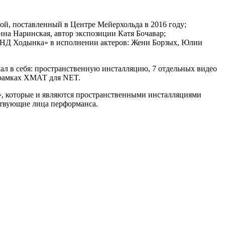
й, поставленный в Центре Мейерхольда в 2016 году;
на Наринская, автор экспозиции Катя Бочавар;
АУНД Ходынка» в исполнении актеров: Жени Борзых, Юлии
ал в себя: пространственную инсталляцию, 7 отдельных видео
в рамках ХМАТ для NET.
а», которые и являются пространственными инсталляциями
ствующие лица перформанса.