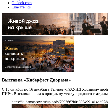
Outlook.com
Скачать .ics
Выставка «Киберфест Диорама»
С 15 октября по 16 декабря в Галерее «ГРАУНД Ходынка» пр
ПИР». Выставка вошла в программу международного театраль
https://kudamoscow.ru/uploads/7093662b0a8034991a14dd97d