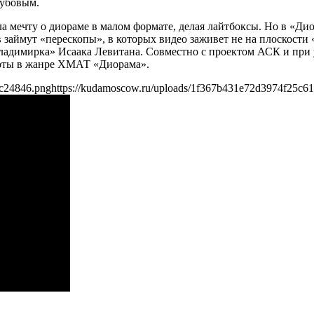
губовым.
а мечту о диораме в малом формате, делая лайтбоксы. Но в «Ди
 займут «перескопы», в которых видео заживет не на плоскости 
адимирка» Исаака Левитана. Совместно с проектом АСК и при у
боты в жанре ХМАТ «Диорама».
cc24846.png
https://kudamoscow.ru/uploads/1f367b431e72d3974f25c6