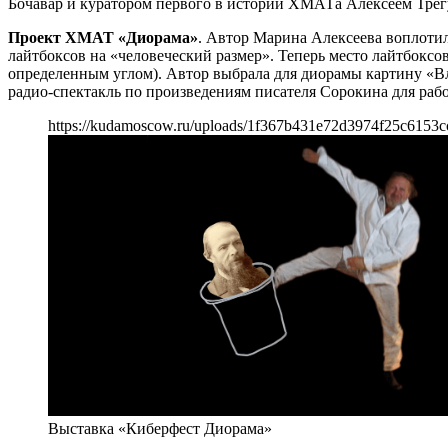
Бочавар и куратором первого в истории ХМАТа Алексеем Тре
Проект ХМАТ «Диорама»
. Автор Марина Алексеева воплотил
лайтбоксов на «человеческий размер». Теперь место лайтбоксов
определенным углом). Автор выбрала для диорамы картину «Вл
радио-спектакль по произведениям писателя Сорокина для ра
https://kudamoscow.ru/uploads/1f367b431e72d3974f25c6153
Выставка «Киберфест Диорама»