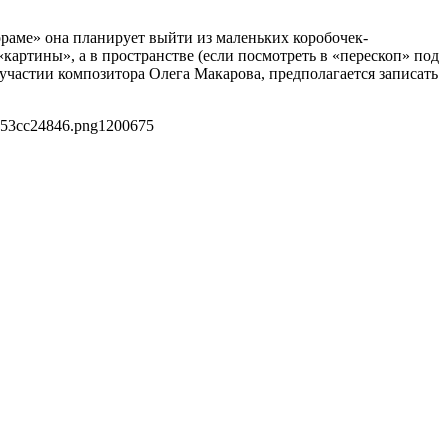
ораме» она планирует выйти из маленьких коробочек-
«картины», а в пространстве (если посмотреть в «перескоп» под
частии композитора Олега Макарова, предполагается записать
153cc24846.png
1200
675