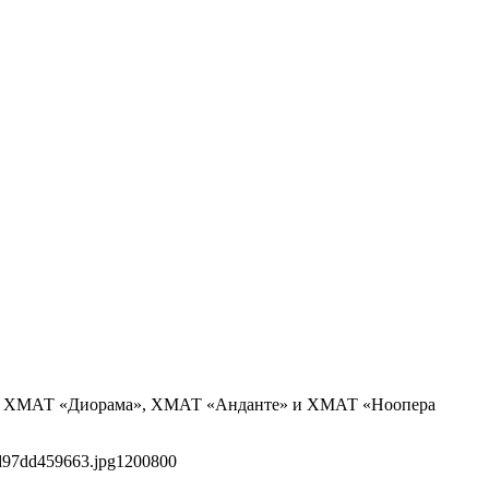
кта: ХМАТ «Диорама», ХМАТ «Анданте» и ХМАТ «Ноопера
d97dd459663.jpg
1200
800