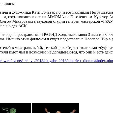
илились:
ича и художника Кати Бочавар по пьесе Людмилы Петрушевскао
га, состоявшаяся в стенах ММОМА на Гоголевском. Куратор Ан
 Олегом Макаровым в звуковой студии галереи-мастерской «ГР
ально для АСК.
ьно для пространства «ГРАУНД Ходынка», занял 3 зала и включ
льма. Именно этим фильмом и будет представлена Ноопера Пир 
ителей в «театральный буфет-кабаре». Сидя за толиками «буфет
ели пьют чай и возможно не догадываются, что они и есть дей
scow.ru/events/archive/2018/oktyabr_2018/kiberfest_diorama/index.php