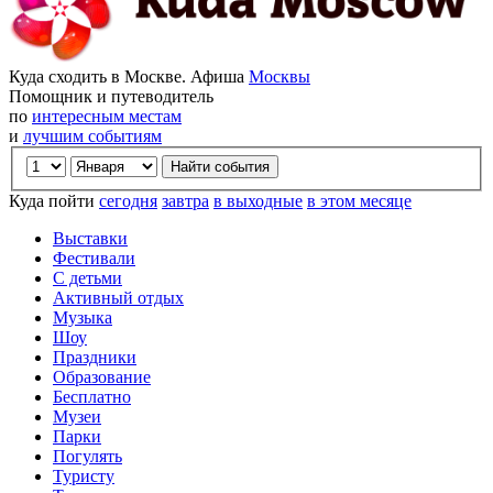
Куда сходить в Москве. Афиша
Москвы
Помощник и путеводитель
по
интересным местам
и
лучшим событиям
Куда пойти
сегодня
завтра
в выходные
в этом месяце
Выставки
Фестивали
С детьми
Активный отдых
Музыка
Шоу
Праздники
Образование
Бесплатно
Музеи
Парки
Погулять
Туристу