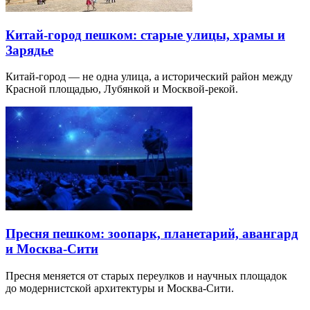
Китай-город пешком: старые улицы, храмы и
Зарядье
Китай-город — не одна улица, а исторический район между
Красной площадью, Лубянкой и Москвой-рекой.
Пресня пешком: зоопарк, планетарий, авангард
и Москва-Сити
Пресня меняется от старых переулков и научных площадок
до модернистской архитектуры и Москва-Сити.