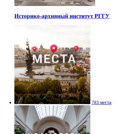
Историко-архивный институт РГГУ
783 места