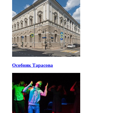
Особняк Тарасова