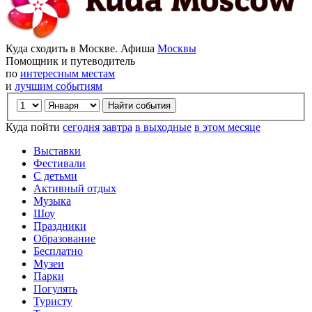
Куда сходить в Москве. Афиша
Москвы
Помощник и путеводитель
по
интересным местам
и
лучшим событиям
Куда пойти
сегодня
завтра
в выходные
в этом месяце
Выставки
Фестивали
С детьми
Активный отдых
Музыка
Шоу
Праздники
Образование
Бесплатно
Музеи
Парки
Погулять
Туристу