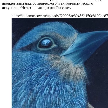
пройдет выставка ботанического и анималистического
искусства «Исчезающая красота России».
https://kudamoscow.ru/uploads/f20006ae89456b150c8108be87