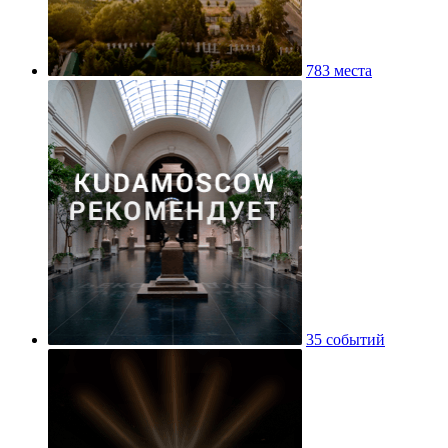
783 места
35 событий