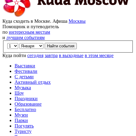
Куда сходить в Москве. Афиша
Москвы
Помощник и путеводитель
по
интересным местам
и
лучшим событиям
Куда пойти
сегодня
завтра
в выходные
в этом месяце
Выставки
Фестивали
С детьми
Активный отдых
Музыка
Шоу
Праздники
Образование
Бесплатно
Музеи
Парки
Погулять
Туристу