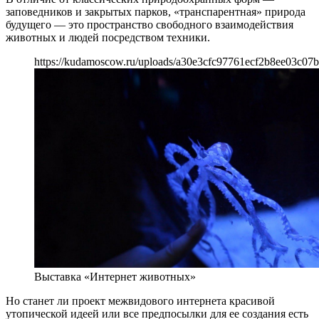
заповедников и закрытых парков, «транспарентная» природа
будущего — это пространство свободного взаимодействия
животных и людей посредством техники.
https://kudamoscow.ru/uploads/a30e3cfc97761ecf2b8ee03c07b
Выставка «Интернет животных»
Но станет ли проект межвидового интернета красивой
утопической идеей или все предпосылки для ее создания есть