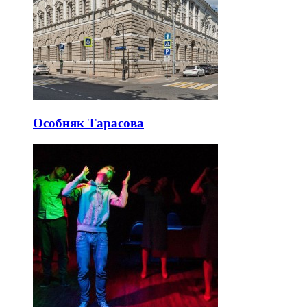
Особняк Тарасова