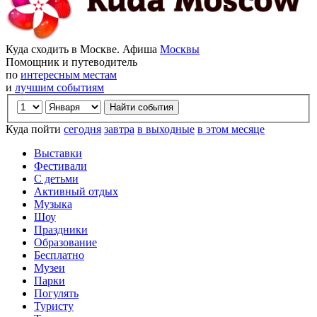
Куда сходить в Москве. Афиша
Москвы
Помощник и путеводитель
по
интересным местам
и
лучшим событиям
Куда пойти
сегодня
завтра
в выходные
в этом месяце
Выставки
Фестивали
С детьми
Активный отдых
Музыка
Шоу
Праздники
Образование
Бесплатно
Музеи
Парки
Погулять
Туристу