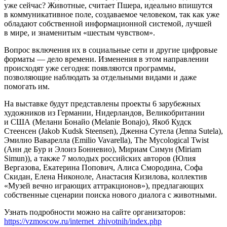
уже сейчас? Животные, считает Пшера, идеально впишутся
в коммуникативное поле, создаваемое человеком, так как уже
обладают собственной информационной системой, лучшей
в мире, и знаменитым «шестым чувством».
Вопрос включения их в социальные сети и другие цифровые
форматы — дело времени. Изменения в этом направлении
происходят уже сегодня: появляются программы,
позволяющие наблюдать за отдельными видами и даже
помогать им.
На выставке будут представлены проекты 6 зарубежных
художников из Германии, Нидерландов, Великобритании
и США (Мелани Бонайо (Melanie Bonajo), Якоб Кудск
Стеенсен (Jakob Kudsk Steensen), Дженна Сутела (Jenna Sutela),
Эмилио Ваварелла (Emilio Vavarella), The Mycological Twist
(Анн де Бур и Элоиз Бонневио), Мириам Симун (Miriam
Simun)), а также 7 молодых российских авторов (Юлия
Вергазова, Екатерина Попович, Алиса Смородина, Софа
Скидан, Елена Никоноле, Анастасия Кизилова, коллектив
«Музей вечно играющих аттракционов»), предлагающих
собственные сценарии поиска нового диалога с животными.
Узнать подробности можно на сайте организаторов:
https://vzmoscow.ru/internet_zhivotnih/index.php