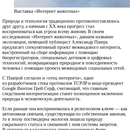
Выставка «Интернет животных»
Природа и технология традиционно противопоставлялись
друг другу, а начиная с XX века прогресс стал
восприниматься как угроза всему живому. В своем
исследовании «Интернет животных», давшем название
экспозиции, немецкий публицист Александр Пшера
предлагает спекулятивный проект межвидового интернета,
выстроенный на сборе информации с помощью
биорегистраторов, специальных датчиков и цифровых
технологий, возвращающих природное в повседневность
человека с помощью проекта межвидовых социальных сетей.
С Пшерой согласен и «отец интернета», один
из разработчиков стека протоколов TCP/IP и вице-президент
Google Винтон Грей Серф, считающий, что главным
следствием интернетизации станет полноценное включение
природы в человеческую деятельность.
Если раньше она воспринималась в религиозном ключе — как
автономная святыня, существующая по собственным законам,
то в эпоху постмодерна экология лишила природу
сакрального статуса и связанной с ним системы запретов.
В отличие от классических природоохранных форм —