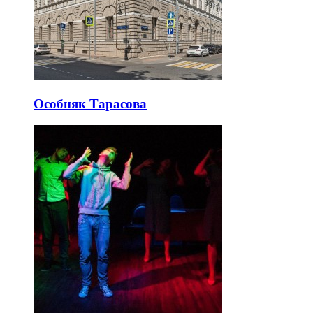
Особняк Тарасова