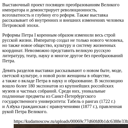
Выставочный проект посвящен преобразованиям Великого
императора и демонстрирует революционность,
всеохватность и глубину его реформ. Также выставка
рассказывает об внутренних и внешних изменениях человека
Петровской эпохи.
Реформы Петра I коренным образом изменили весь строй
русской жизни. Император создал не только нового человека,
но также новое общество, культуру и систему жизненных
координат. Невозможно представить великую русскую
литературу, театр, науку и многое другое без преобразований
Петра.
Девять разделов выставки рассказывают о новом быте, моде,
светской культуре, о новой роли женщины в обществе,
а также о вкладе Петра в науку и образование. В экспозицию
вошло более 180 экспонатов из крупнейших российских
музеев и частных собраний. Среди них, уникальные
подлинные предметы из Санкт-Петербургского
государственного университета: Табель о рангах (1722 г.)
и Азбука гражданская с нравоучениями (1877 г.), правленная
рукой Петра Великого.
https://kudamoscow.ru/uploads/00069c77d60fd0b1dc6388e33b