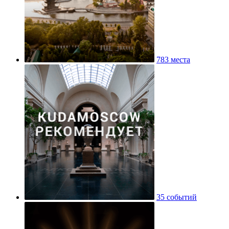
783 места
35 событий