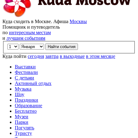
Куда сходить в Москве. Афиша
Москвы
Помощник и путеводитель
по
интересным местам
и
лучшим событиям
Куда пойти
сегодня
завтра
в выходные
в этом месяце
Выставки
Фестивали
С детьми
Активный отдых
Музыка
Шоу
Праздники
Образование
Бесплатно
Музеи
Парки
Погулять
Туристу